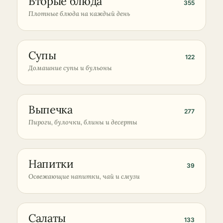
Вторые блюда
355
№01
Плотные блюда на каждый день
Супы
122
№02
Домашние супы и бульоны
Выпечка
277
№03
Пироги, булочки, блины и десерты
Напитки
39
№04
Освежающие напитки, чай и смузи
Салаты
133
№05