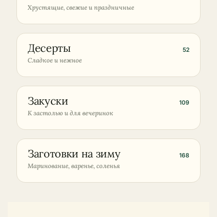
Хрустящие, свежие и праздничные
Десерты
52
№06
Сладкое и нежное
Закуски
109
№07
К застолью и для вечеринок
Заготовки на зиму
168
№08
Маринование, варенье, соленья