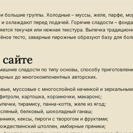
ри большие группы. Холодные – муссы, желе, парфе, мор
 и охлаждают перед подачей. Горячие сладости – фонда
няется текучая или нежная текстура. Выпечка традицион
оёное тесто, заварные пирожные образуют базу для бо
 сайте
омашние сладости по типу основы, способу приготовлен
тарных до многокомпонентных авторских.
овые, муссовые с многослойной начинкой и зеркальным
фитроли, картошка, корзиночки, макаронс;
печки, тирамису, панна-котта, желе из ягод;
асляный, белковый, шоколадный ганаш;
нники, кексы, пироги с творогом и фруктами;
 рождественский штоллен, имбирные пряники;