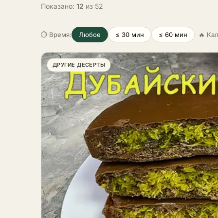
всего блюда. Кремы делят на
Показано:
12
из 52
порц
несколько групп. Масляные и на
комб
варёной сгущёнке самые
треб
плотные, они хорошо держат
⏱ Время:
Любое
≤ 30 мин
≤ 60 мин
🔥 Ка
холо
форму и годятся для прослойки
желе
и украшения. Заварные,
итал
сливочные и творожные легче и
ДРУГИЕ ДЕСЕРТЫ
Запе
нежнее, их ценят за свежий, не
твор
приторный вкус. Отдельно стоят
шоко
белковые кремы, например
инди
итальянская меренга, и
Зам
стабильные варианты на сыре,
моро
крем-чиз и ганаш, без которых
йогу
не обходятся современные
парф
торты и капкейки. При выборе
сала
держат простое правило: под
трай
плотный бисквит берут более
асса
лёгкий крем, под влажные
крош
коржи, устойчивый и жирный.
в по
Для выравнивания боков и
ягод
цветов подходят масляный крем
шоко
или крем-чиз, для начинки