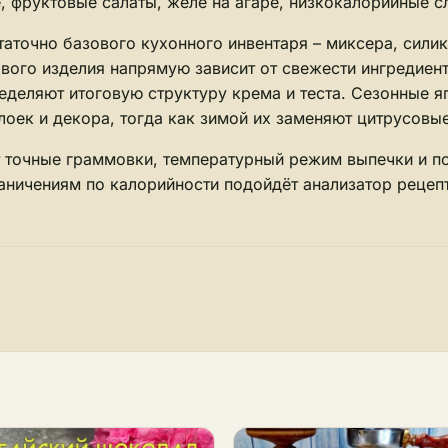
, фруктовые салаты, желе на агаре, низкокалорийные с
таточно базового кухонного инвентаря – миксера, сили
ового изделия напрямую зависит от свежести ингредиент
еделяют итоговую структуру крема и теста. Сезонные яг
лоек и декора, тогда как зимой их заменяют цитрусовые
т точные граммовки, температурный режим выпечки и 
аничениям по калорийности подойдёт
анализатор рецеп