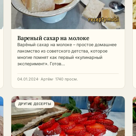
говые фотографии
джелато до лёгких сорбетов
рмления.
быстрых вариантов без
мороженицы.
Вареный сахар на молоке
Варёный сахар на молоке – простое домашнее
лакомство из советского детства, которое
многие помнят как первый «кулинарный
эксперимент». Готов…
04.01.2024
· Артём
· 1740 просм.
ДРУГИЕ ДЕСЕРТЫ