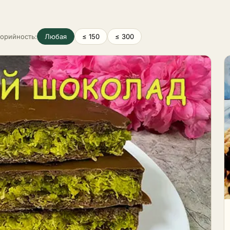
плотность зависят от основ
иях, замороженные и
от того, насколько масса
инированные. Холодные
насыщена воздухом при
уют 2–4 часов в
взбивании. Видов много.
лорийность:
Любая
≤ 150
≤ 300
дильнике для застывания –
Сливочный пломбир и
 из ягод, панна-котта,
мороженое на заварном кр
ьянский семифредо.
самые плотные и насыщенн
чённые порционные –
они хорошо держат форму 
ожное суфле, фондан с
шариках. Джелато мягче и 
ладной начинкой,
такое жирное, его подают ч
видуальные пудинги.
теплее. Отдельно стоят сор
ороженные – домашнее
фруктовый лёд, без молока,
женое на сливках или
только пюре, сок и немного
рте, фруктовый сорбет,
сахара, они освежают в жар
е. Сборные – фруктовые
Есть и быстрые варианты на
ты с мёдом и орехами,
основе взбитых сливок со
флы со сливками и ягодами,
сгущёнкой, для которых не
мбляжи с печеньем-
нужна мороженица. Готовят
кой. Виды других десертов
мороженое двумя путями. 
дборке Желе и пудинги – из
мороженицей масса взбива
, цитрусовое, молочное,
при заморозке сама и выхо
ладное, рисовое;
особенно гладкой. Без приб