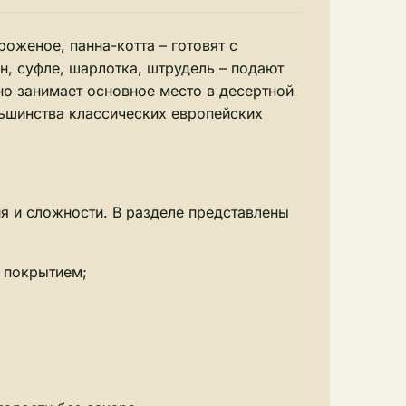
оженое, панна-котта – готовят с
н, суфле, шарлотка, штрудель – подают
но занимает основное место в десертной
льшинства классических европейских
ия и сложности. В разделе представлены
 покрытием;