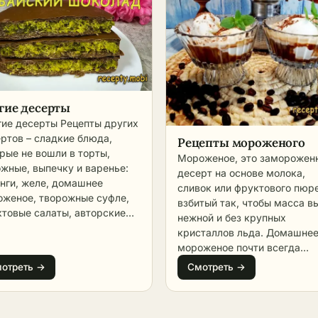
гие десерты
ие десерты Рецепты других
ртов – сладкие блюда,
Рецепты мороженого
рые не вошли в торты,
Мороженое, это заморожен
жные, выпечку и варенье:
десерт на основе молока,
нги, желе, домашнее
сливок или фруктового пюре
женое, творожные суфле,
взбитый так, чтобы масса 
товые салаты, авторские
нежной и без крупных
ычные сладости. Раздел
кристаллов льда. Домашне
рает домашние подачи с
мороженое почти всегда
говыми фотографиями. Эта
вкуснее магазинного: вы са
отреть →
Смотреть →
гория объединяет десерты
решаете, сколько положить
ой природы – охлаждённые
сахара, и добавляете тольк
снове желатина или агара,
натуральные продукты. Вку
чённые в маленьких