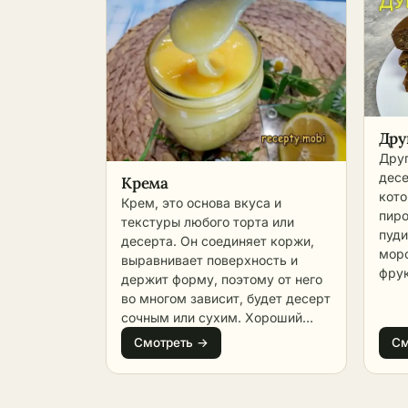
Дру
Друг
десе
Крема
кото
Крем, это основа вкуса и
пиро
текстуры любого торта или
пуди
десерта. Он соединяет коржи,
моро
выравнивает поверхность и
фрук
держит форму, поэтому от него
необ
во многом зависит, будет десерт
соби
сочным или сухим. Хороший
поша
крем не просто сладкий, он
Смотреть →
См
кате
добавляет аромат, влагу и
разн
аккуратный вид, а иногда
на о
становится главным акцентом
запе