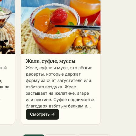
Желе, суфле, муссы
ный
Желе, суфле и мусс, это лёгкие
десерты, которые держат
,
форму за счёт загустителя или
вышла
взбитого воздуха. Желе
застывает на желатине, агаре
е
или пектине. Суфле поднимается
благодаря взбитым белкам и
ми
запекается. Мусс остаётся
Смотреть →
нежным и воздушным без
о
выпечки. Общее у них одно:
с и
мягкая текстура и умеренная