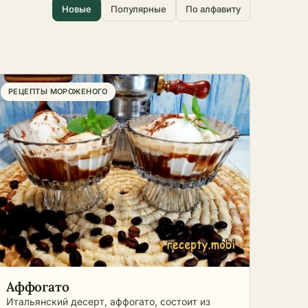
ы и
сладость. Их ценят за лёгкость,
Новые
Популярные
По алфавиту
такой десерт уместен даже
после плотного обеда. Желе
делают на соке, отваре ягод,
молоке или сливках, а иногда с
еме,
кусочками фруктов внутри.
ые,
Суфле бывает горячим, прямо из
РЕЦЕПТЫ МОРОЖЕНОГО
в
духовки, и холодным, ближе к
не
муссу по плотности. Муссы
уть
готовят фруктовые, ягодные,
бет и
шоколадные и сливочные, на
желатине или на взбитых
сливках. От выбранной основы
у.
зависит и вкус, и то, насколько
плотным получится десерт.
Главное правило: точно
отмеряйте загуститель.
Желатину дайте набухнуть в
С
холодной воде, затем прогрейте,
ется
но не кипятите, иначе он теряет
Аффогато
дит
силу. Агар, наоборот, доводят
Итальянский десерт, аффогато, состоит из
ора
до кипения, и застывает он