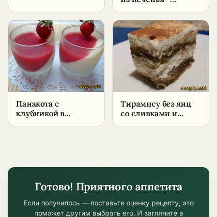
условиях –
пошаговый рецепт
пошаговый рецепт
в домашних
из творога
условиях
Панакота с
Тирамису без яиц
клубникой в
со сливками и
домашних условиях
маскарпоне –
пошаговый рецепт
в домашних
условиях
Готово! Приятного аппетита
Если получилось — поставьте оценку рецепту, это
поможет другим выбрать его. И загляните в