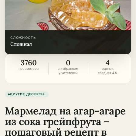
СЛОЖНОСТЬ
сложная
3760
0
4
просмотров
в избранном
оценок
у читателей
средняя 4.5
ДРУГИЕ ДЕСЕРТЫ
Мармелад на агар-агаре
из сока грейпфрута –
пошаговый рецепт в