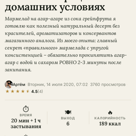
домашних условиях
Мармелад на агар-агаре из сока грейпфрута я
готовлю как полезный натуральный десерт без
красителей, ароматизаторов и консервантов
магазинного аналога. Из моего опыта: главный
секрет «правильного» мармелада с упругой
консистенцией – обязательно прокипятить агар-
агар с водой и сахаром РОВНО 2-3 минуты после
закипания.
·
Вторник, 14 июля 2020, 07:02
·
3760 просмотров
·
Артём
★
★
★
★
★
4.5
(4)
⏱
🍽
🔥
ВРЕМЯ
ВЫХОД
КАЛОРИЙНОСТЬ
20 мин + 1 ч
6
189 ккал
застывания