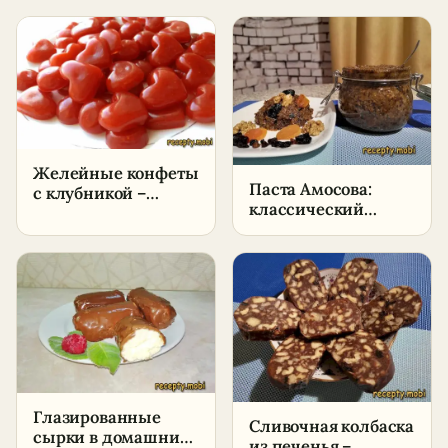
Желейные конфеты
Паста Амосова:
с клубникой –
классический
пошаговый рецепт
рецепт, пропорции
в домашних
и как принимать
условиях
Глазированные
Сливочная колбаска
сырки в домашних
из печенья –