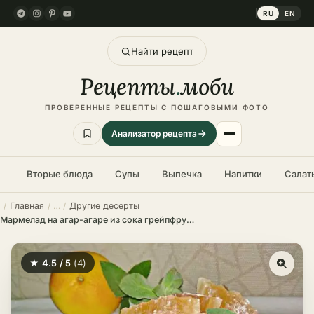
RU
EN
Найти рецепт
Рецепты
.
моби
ПРОВЕРЕННЫЕ РЕЦЕПТЫ С ПОШАГОВЫМИ ФОТО
Анализатор рецепта
Вторые блюда
Супы
Выпечка
Напитки
Салат
Главная
Другие десерты
Мармелад на агар-агаре из сока грейпфрута – пошаговый рецепт в домашних условиях
★ 4.5 / 5
(4)