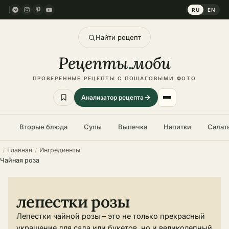
RU
EN
Найти рецепт
Рецепты
.
моби
ПРОВЕРЕННЫЕ РЕЦЕПТЫ С ПОШАГОВЫМИ ФОТО
Анализатор рецепта
Вторые блюда
Супы
Выпечка
Напитки
Салат
Главная
Ингредиенты
Чайная роза
лепестки розы
Лепестки чайной розы – это не только прекрасный
украшение для сада или букетов, но и великолепный