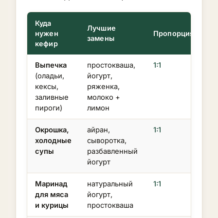
Куда
Лучшие
нужен
Пропорция
замены
кефир
Выпечка
простокваша,
1:1
(оладьи,
йогурт,
кексы,
ряженка,
заливные
молоко +
пироги)
лимон
Окрошка,
айран,
1:1
холодные
сыворотка,
супы
разбавленный
йогурт
Маринад
натуральный
1:1
для мяса
йогурт,
и курицы
простокваша