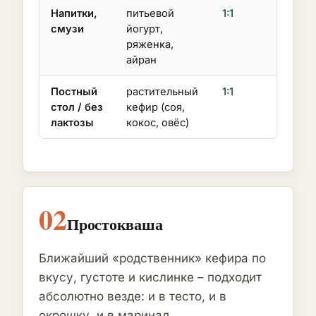
Напитки,
питьевой
1:1
смузи
йогурт,
ряженка,
айран
Постный
растительный
1:1
стол / без
кефир (соя,
лактозы
кокос, овёс)
02
Простокваша
Ближайший «родственник» кефира по
вкусу, густоте и кислинке – подходит
абсолютно везде: и в тесто, и в
окрошку, и в маринад.