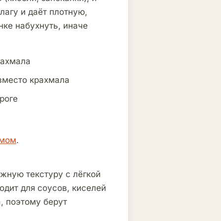
лагу и даёт плотную,
нке набухнуть, иначе
крахмала
 вместо крахмала
роге
юмом
.
жную текстуру с лёгкой
одит для соусов, киселей
, поэтому берут