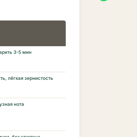
арить 3-5 мин
ть, лёгкая зернистость
узная нота
уки, без глютена