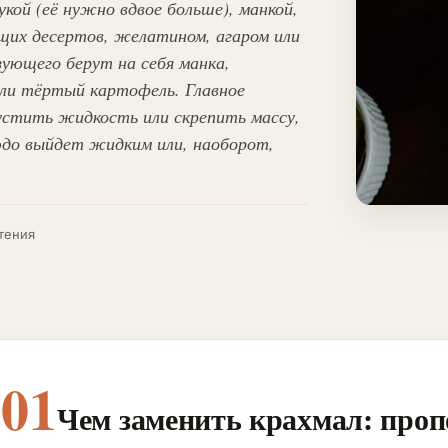
кой (её нужно вдвое больше), манкой,
ащих десертов, желатином, агаром или
зующего берут на себя манка,
или тёртый картофель. Главное
густить жидкость или скрепить массу,
юдо выйдет жидким или, наоборот,
тения
01
Чем заменить крахмал: проп