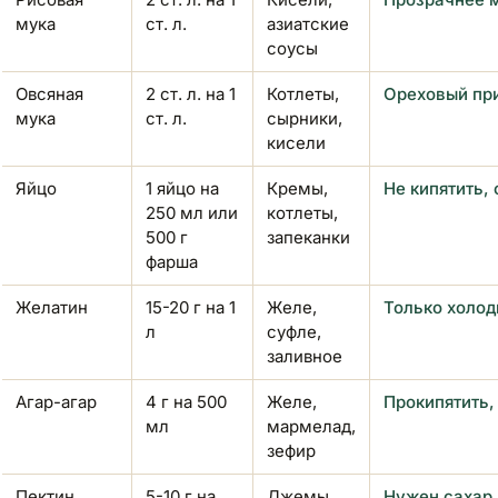
мука
ст. л.
азиатские
соусы
Овсяная
2 ст. л. на 1
Котлеты,
Ореховый при
мука
ст. л.
сырники,
кисели
Яйцо
1 яйцо на
Кремы,
Не кипятить,
250 мл или
котлеты,
500 г
запеканки
фарша
Желатин
15-20 г на 1
Желе,
Только холод
л
суфле,
заливное
Агар-агар
4 г на 500
Желе,
Прокипятить,
мл
мармелад,
зефир
Пектин
5-10 г на
Джемы,
Нужен сахар 