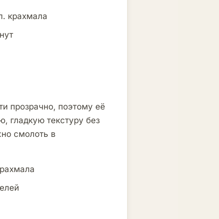
 л. крахмала
нут
ти прозрачно, поэтому её
ую, гладкую текстуру без
жно смолоть в
 крахмала
селей