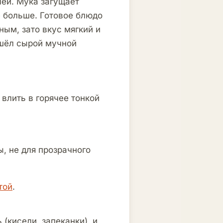
лей. Мука загущает
е больше. Готовое блюдо
ным, зато вкус мягкий и
ушёл сырой мучной
 влить в горячее тонкой
, не для прозрачного
той
.
(кисели, запеканки), и