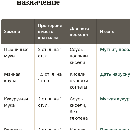
назначение
Пропорция
Для чего
Замена
вместо
Нюанс
подходит
крахмала
Пшеничная
2 ст. л. на 1
Соусы,
Мутнит, пров
мука
ст. л.
подливы,
кисели
Манная
1,5 ст. л. на
Кисели,
Дать набухну
крупа
1 ст. л.
сырники,
котлеты
Кукурузная
2 ст. л. на 1
Соусы,
Мягкая кукур
мука
ст. л.
кисели,
без
глютена
Рисовая
2 ст. л. на 1
Кисели,
Прозрачнее м