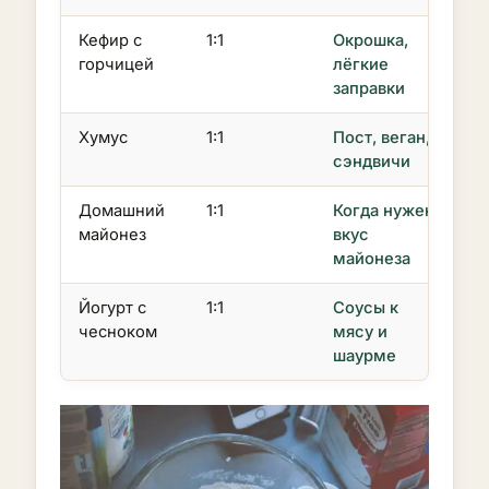
Кефир с
1:1
Окрошка,
горчицей
лёгкие
заправки
Хумус
1:1
Пост, веган,
сэндвичи
Домашний
1:1
Когда нужен
майонез
вкус
майонеза
Йогурт с
1:1
Соусы к
чесноком
мясу и
шаурме