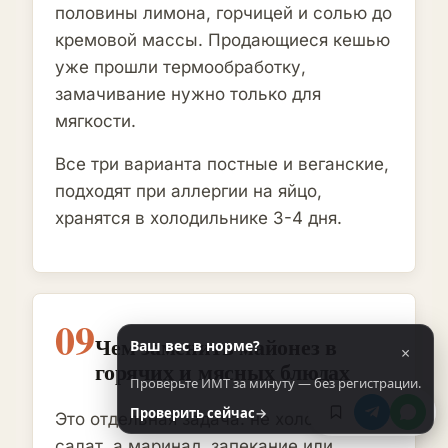
половины лимона, горчицей и солью до
кремовой массы. Продающиеся кешью
уже прошли термообработку,
замачивание нужно только для
мягкости.
Все три варианта постные и веганские,
подходят при аллергии на яйцо,
хранятся в холодильнике 3-4 дня.
09
Чем заменить майонез в
Ваш вес в норме?
×
горячих и мясных блюдах
Проверьте ИМТ за минуту — без регистрации.
Проверить сейчас
→
Это отдельная задача: не холодный
салат, а маринад, запекание или