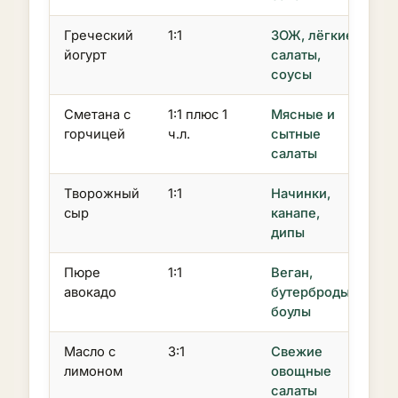
Греческий
1:1
ЗОЖ, лёгкие
йогурт
салаты,
соусы
Сметана с
1:1 плюс 1
Мясные и
горчицей
ч.л.
сытные
салаты
Творожный
1:1
Начинки,
сыр
канапе,
дипы
Пюре
1:1
Веган,
авокадо
бутерброды,
боулы
Масло с
3:1
Свежие
лимоном
овощные
салаты