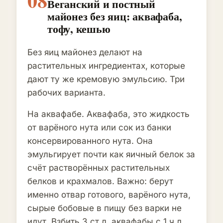
08
Веганский и постный
майонез без яиц: аквафаба,
тофу, кешью
Без яиц майонез делают на
растительных ингредиентах, которые
дают ту же кремовую эмульсию. Три
рабочих варианта.
На аквафабе. Аквафаба, это жидкость
от варёного нута или сок из банки
консервированного нута. Она
эмульгирует почти как яичный белок за
счёт растворённых растительных
белков и крахмалов. Важно: берут
именно отвар готового, варёного нута,
сырые бобовые в пищу без варки не
идут. Взбить 3 ст.л. аквафабы с 1 ч.л.