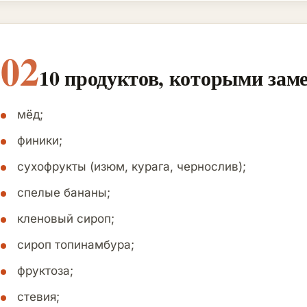
02
10 продуктов, которыми зам
мёд;
финики;
сухофрукты (изюм, курага, чернослив);
спелые бананы;
кленовый сироп;
сироп топинамбура;
фруктоза;
стевия;