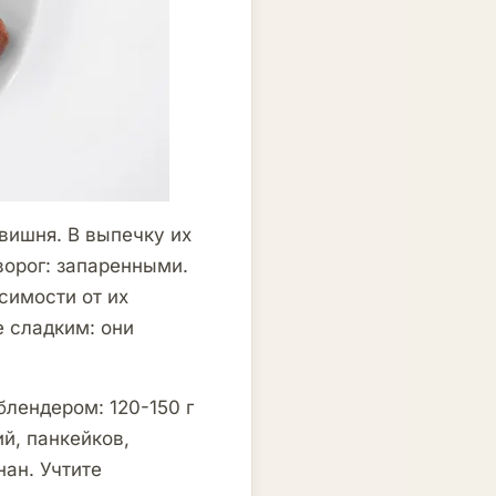
вишня. В выпечку их
ворог: запаренными.
симости от их
е сладким: они
лендером: 120-150 г
й, панкейков,
нан. Учтите