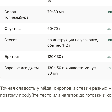
мл
Сироп
70-80 мл
на
топинамбура
Фруктоза
60-70 г
вы
Стевия
по инструкции на упаковке,
на
обычно 1-2 г
Эритрит
120-130 г
вы
Варенье или джем
130-150 г, жидкости минус
ка
30 мл
Точная сладость у мёда, сиропов и стевии разных м
поэтому пробуйте тесто или напиток до готовки и к