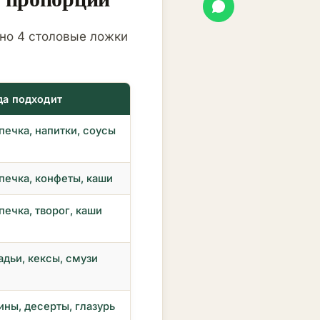
рно 4 столовые ложки
да подходит
печка, напитки, соусы
печка, конфеты, каши
печка, творог, каши
адьи, кексы, смузи
ины, десерты, глазурь