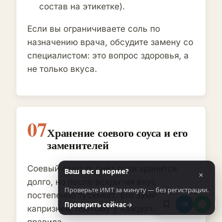
состав на этикетке).
Если вы ограничиваете соль по
назначению врача, обсудите замену со
специалистом: это вопрос здоровья, а
не только вкуса.
07
Хранение соевого соуса и его
заменителей
Соевый соус за счёт соли хранится
Ваш вес в норме?
×
долго, но после вскрытия вкус
Проверьте ИМТ за минуту — без регистрации.
постепенно тускнеет. Его заменители
Проверить сейчас
→
капризнее, поэтому у каждого свои