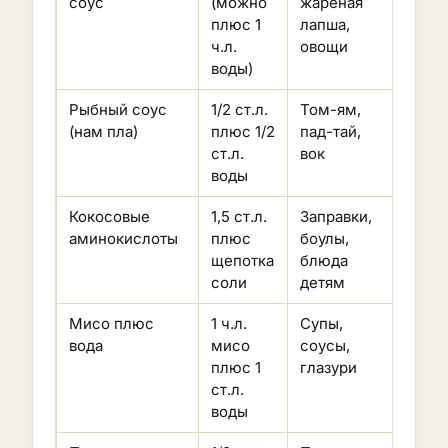
соус
(можно
жареная
слащ
плюс 1
лапша,
для
ч.л.
овощи
холо
воды)
Рыбный соус
1/2 ст.л.
Том-ям,
Резк
(нам пла)
плюс 1/2
пад-тай,
запах
ст.л.
вок
очен
воды
солё
Кокосовые
1,5 ст.л.
Заправки,
Слащ
аминокислоты
плюс
боулы,
натри
щепотка
блюда
60-7
соли
детям
мень
Мисо плюс
1 ч.л.
Супы,
Не ки
вода
мисо
соусы,
мути
плюс 1
глазури
буль
ст.л.
воды