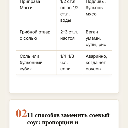
Приправа
1/2 ст.л.
Подливы,
Конце
Магги
плюс 1/2
бульоны,
легко
ст.л.
мясо
пере
воды
Грибной отвар
2-3 ст.л.
Веган-
Без 
с солью
настоя
умами,
цвет
супы, рис
Соль или
1/4-1/3
Аварийно,
Нет 
бульонный
ч.л.
когда нет
цвет
кубик
соли
соусов
02
11 способов заменить соевый
соус: пропорции и