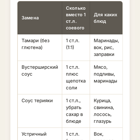
Сколько
вместо 1
Для каких
Замена
Нюан
ст.л.
блюд
соевого
Тамари (без
1 ст.л.
Маринады,
Вкус
глютена)
(1:1)
вок, рис,
иден
заправки
цвет
Вустерширский
1 ст.л.
Мясо,
Кисл
соус
плюс
подливы,
остре
щепотка
маринады
анчо
соли
Соус терияки
1 ст.л.,
Курица,
Слащ
убрать
свинина,
гуще
сахар в
лосось,
блюде
глазурь
Устричный
1 ст.л.
Вок,
Гуще