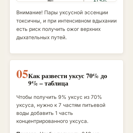
мл
21 ч.л.
Внимание! Пары уксусной эссенции
1 ст.л. вместимостью 20
7 ст.л. или
токсичны, и при интенсивном вдыхании
мл
28 ч.л.
есть риск получить ожог верхних
дыхательных путей.
05
Как развести уксус 70% до
9% – таблица
Чтобы получить 9% уксус из 70%
уксуса, нужно к 7 частям питьевой
воды добавить 1 часть
концентрированного уксуса.