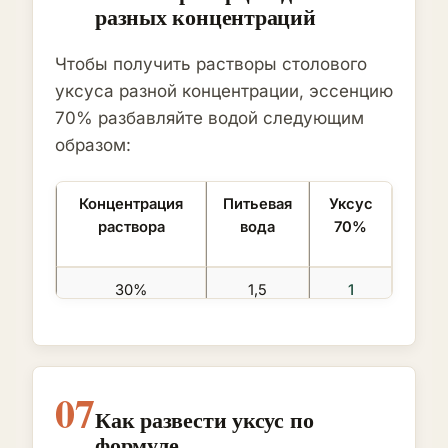
разных концентраций
100 граммов
700 граммов
Чтобы получить растворы столового
уксуса разной концентрации, эссенцию
70% разбавляйте водой следующим
образом:
Концентрация
Питьевая
Уксус
раствора
вода
70%
30%
1,5
1
частей
часть
10%
6 частей
1
07
часть
Как развести уксус по
формуле