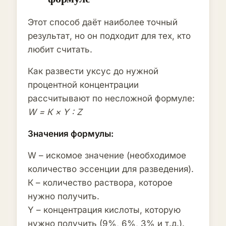
9%
7 частей
1
часть
Этот способ даёт наиболее точный
результат, но он подходит для тех, кто
любит считать.
8%
8 частей
1
часть
Как развести уксус до нужной
процентной концентрации
7%
9 частей
1
рассчитывают по несложной формуле:
часть
W = К × Y : Z
Значения формулы:
6%
11 частей
1
часть
W – искомое значение (необходимое
количество эссенции для разведения).
5%
13 частей
1
К – количество раствора, которое
часть
нужно получить.
Y – концентрация кислоты, которую
нужно получить (9%, 6%, 3% и т.д.).
4%
17 частей
1