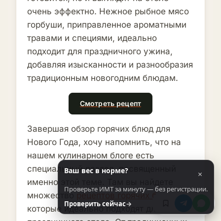
очень эффектно. Нежное рыбное мясо
горбуши, приправленное ароматными
травами и специями, идеально
подходит для праздничного ужина,
добавляя изысканности и разнообразия
традиционным новогодним блюдам.
Смотреть рецепт
Завершая обзор горячих блюд для
Нового Года, хочу напомнить, что на
нашем кулинарном блоге есть
специальный раздел, посвященный
Ваш вес в норме?
×
именно этой теме. Там вы найдете
Проверьте ИМТ за минуту — без регистрации.
множество
рецептов горячих блюд
,
Проверить сейчас
→
которые идеально подходят для