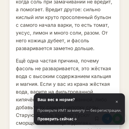
когда соль при замачивании не вредит,
а помогает. Вредит другое: сильно
кислый или круто просоленный бульон
с самого начала варки, то есть томат,
уксус, лимон и много соли, разом. От
него кожица дубеет, и фасоль
разваривается заметно дольше.
Ещё одна частая причина, почему
фасоль не разваривается, это жёсткая
вода с высоким содержанием кальция
и магния. Если у вас из крана жёсткая
вода, варите на фильтрованной,
Ваш вес в норме?
кипячёной или бутилированной, либо
×
добавьте ту самую щепотку соды.
Проверьте ИМТ за минуту — без регистрации.
Старую фасоль выдают тусклая,
Проверить сейчас
→
сморщенная кожица и долгая варка. Её