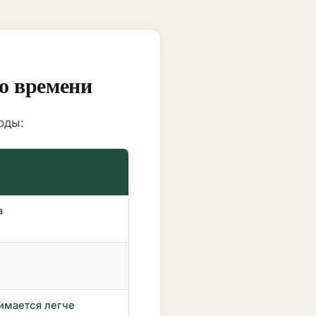
о времени
оды:
а
имается легче