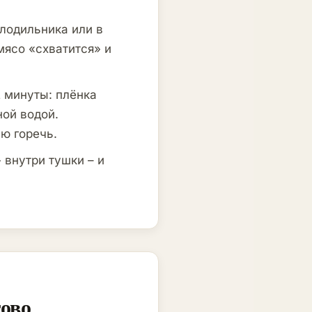
лодильника или в
мясо «схватится» и
2 минуты: плёнка
ной водой.
ю горечь.
 внутри тушки – и
ово