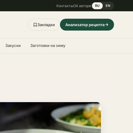
Контакты
Об авторе
RU
EN
Закладки
Анализатор рецепта
Закуски
Заготовки на зиму