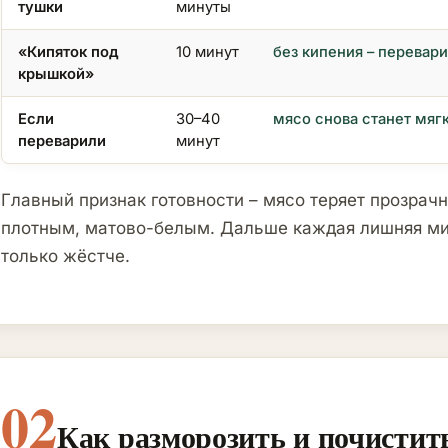
тушки
минуты
«Кипяток под
10 минут
без кипения – перевар
крышкой»
Если
30–40
мясо снова станет мягк
переварили
минут
Главный признак готовности – мясо теряет прозрачн
плотным, матово-белым. Дальше каждая лишняя ми
только жёстче.
02
Как разморозить и почистит