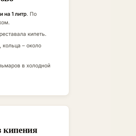
ли на 1 литр
. По
ком.
ереставала кипеть.
, кольца – около
льмаров в холодной
з кипения