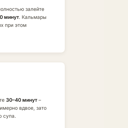
полностью залейте
10 минут
. Кальмары
их при этом
ите
30–40 минут
–
римерно вдвое, зато
о супа.