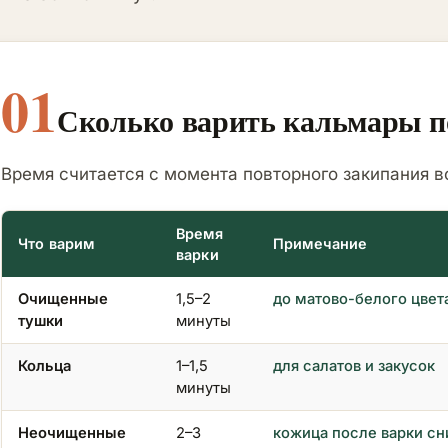
01
Сколько варить кальмары п
Время считается с момента повторного закипания в
Время
Что варим
Примечание
варки
Очищенные
1,5–2
до матово-белого цвет
тушки
минуты
Кольца
1–1,5
для салатов и закусок
минуты
Неочищенные
2–3
кожица после варки сн