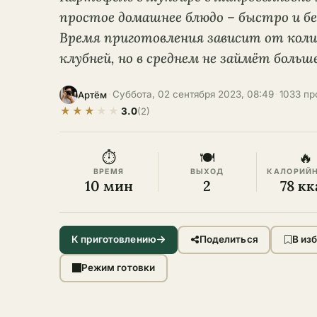
простое домашнее блюдо – быстро и бе
Время приготовления зависит от коли
клубней, но в среднем не займёт больш
·
Суббота, 02 сентября 2023, 08:49
·
1033 п
Артём
★
★
★
★
★
3.0
(2)
⏱
🍽
🔥
ВРЕМЯ
ВЫХОД
КАЛОРИЙ
10 мин
2
78 кк
К приготовлению
Поделиться
В из
Режим готовки