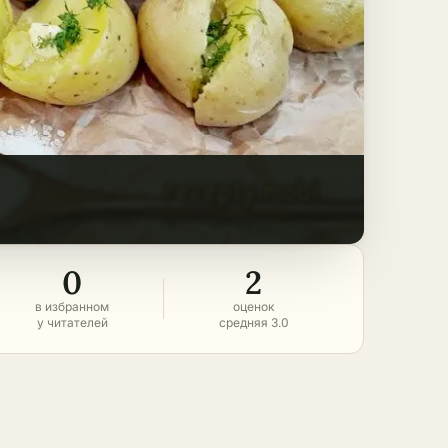
0
2
в избранном
оценок
у читателей
средняя 3.0