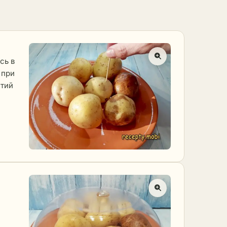
сь в
 при
стий