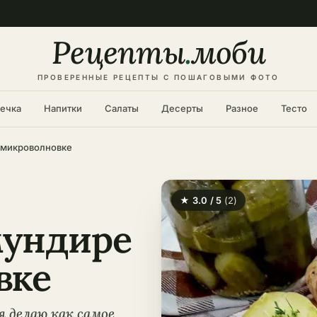
Рецепты
.
моби
ПРОВЕРЕННЫЕ РЕЦЕПТЫ С ПОШАГОВЫМИ ФОТО
ечка
Напитки
Салаты
Десерты
Разное
Тесто
 микроволновке
★ 3.0 / 5
(2)
мундире
вке
я делаю как самое