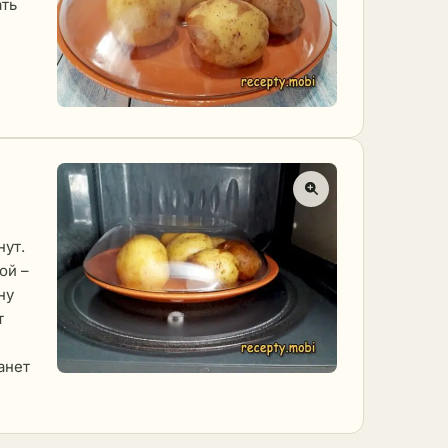
ать
нут.
ой –
ну
т
анет