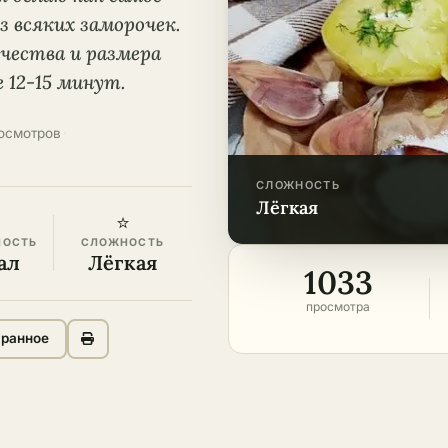
з всяких заморочек.
чества и размера
е 12-15 минут.
росмотров
·
СЛОЖНОСТЬ
лёгкая
⭐
НОСТЬ
СЛОЖНОСТЬ
ал
Лёгкая
1033
просмотра
бранное