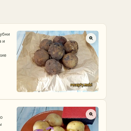
лубни
а и
кие
но
ы