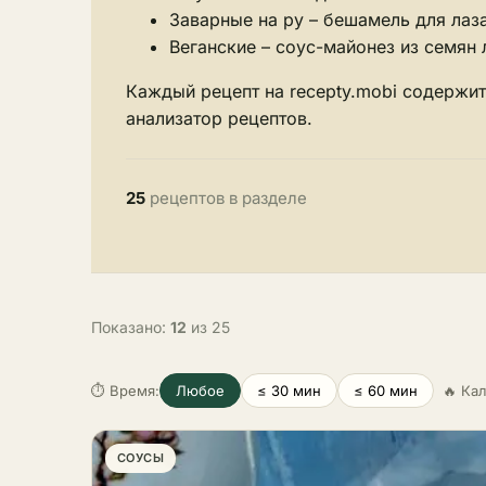
Заварные на ру – бешамель для лаз
Веганские – соус-майонез из семян
Каждый рецепт на recepty.mobi содержи
анализатор рецептов
.
25
рецептов в разделе
Показано:
12
из 25
⏱ Время:
Любое
≤ 30 мин
≤ 60 мин
🔥 Ка
СОУСЫ