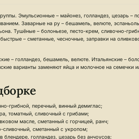
группы. Эмульсионные – майонез, голландез, цезарь – 
иванием. Заварные на ру – бешамель, велюте, эспаньоль
на. Тушёные – болоньезе, песто-крем, сливочно-грибн
быстрые – сметанные, чесночные, заправки на оливково
кие – голландез, бешамель, велюте. Итальянские – боло
нские варианты заменяют яйца и молочное на семечки и
дборке
чно-грибной, перечный, винный демиглас;
ара, томатный, сливочный с грибами;
ивковом масле, сметанный с горчицей, ранч;
о-сливочный, сметанный с укропом;
 блендере, голландез, цезарь без анчоусов;