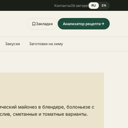
Контакты
Об авторе
RU
EN
Закладки
Анализатор рецепта
Закуски
Заготовки на зиму
ический майонез в блендере, болоньезе с
слив, сметанные и томатные варианты.