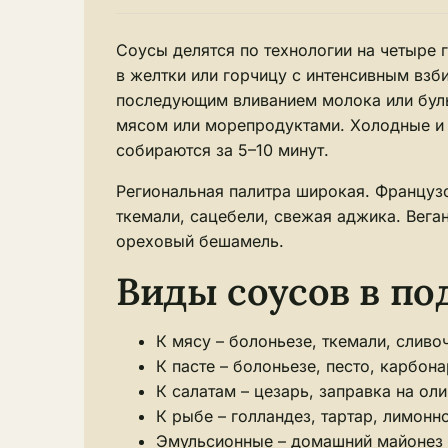
Соусы делятся по технологии на четыре 
в желтки или горчицу с интенсивным взб
последующим вливанием молока или бульо
мясом или морепродуктами. Холодные и 
собираются за 5–10 минут.
Региональная палитра широкая. Французс
ткемали, сацебели, свежая аджика. Вега
ореховый бешамель.
Виды соусов в по
К мясу – болоньезе, ткемали, сливо
К пасте – болоньезе, песто, карбон
К салатам – цезарь, заправка на ол
К рыбе – голландез, тартар, лимонн
Эмульсионные – домашний майонез в