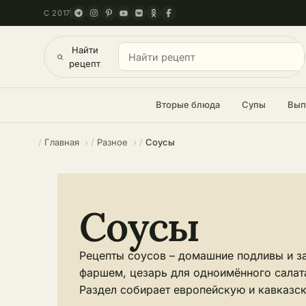
С 2017
Найти
рецепт
Вторые блюда
Супы
Вып
Главная
Разное
Соусы
Соусы
Рецепты соусов – домашние подливы и за
фаршем, цезарь для одноимённого салата
Раздел собирает европейскую и кавказс