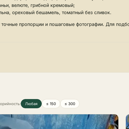
аньи, велюте, грибной кремовый;
 льна, ореховый бешамель, томатный без сливок.
т точные пропорции и пошаговые фотографии. Для подб
лорийность:
Любая
≤ 150
≤ 300