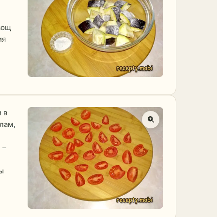
вощ
ия
 в
лам,
 –
ы