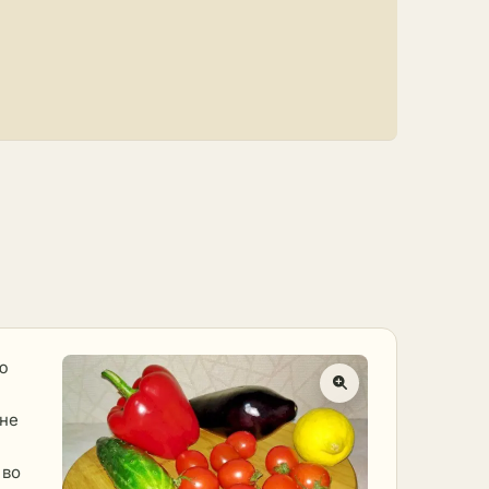
ю
 не
 во