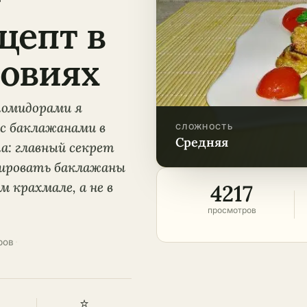
цепт в
овиях
помидорами я
 с баклажанами в
СЛОЖНОСТЬ
средняя
а: главный секрет
нировать баклажаны
 крахмале, а не в
4217
просмотров
ров
·
⭐