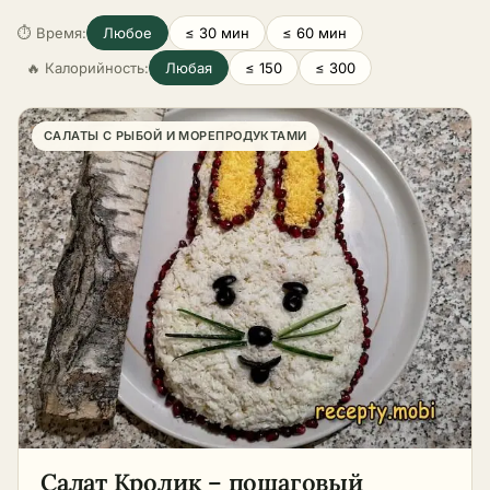
⏱ Время:
Любое
≤ 30 мин
≤ 60 мин
🔥 Калорийность:
Любая
≤ 150
≤ 300
САЛАТЫ С РЫБОЙ И МОРЕПРОДУКТАМИ
Салат Кролик – пошаговый