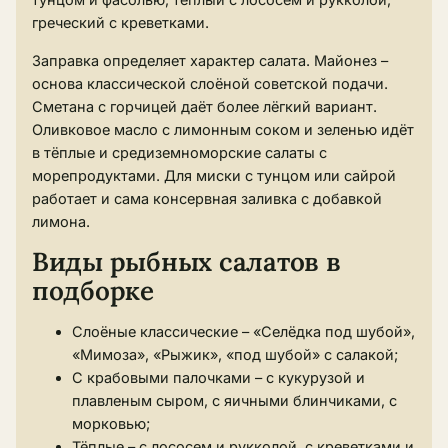
греческий с креветками.
Заправка определяет характер салата. Майонез –
основа классической слоёной советской подачи.
Сметана с горчицей даёт более лёгкий вариант.
Оливковое масло с лимонным соком и зеленью идёт
в тёплые и средиземноморские салаты с
морепродуктами. Для миски с тунцом или сайрой
работает и сама консервная заливка с добавкой
лимона.
Виды рыбных салатов в
подборке
Слоёные классические – «Селёдка под шубой»,
«Мимоза», «Рыжик», «под шубой» с салакой;
С крабовыми палочками – с кукурузой и
плавленым сыром, с яичными блинчиками, с
морковью;
Тёплые – с лососем и рукколой, с креветками и