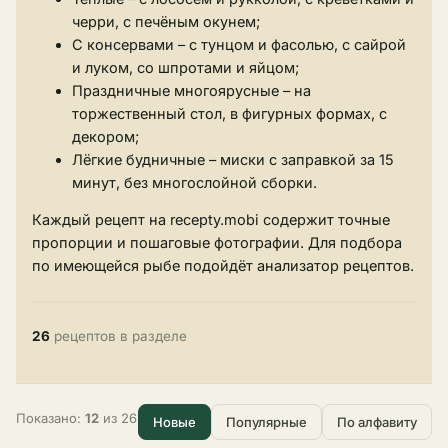
черри, с печёным окунем;
С консервами – с тунцом и фасолью, с сайрой
и луком, со шпротами и яйцом;
Праздничные многоярусные – на
торжественный стол, в фигурных формах, с
декором;
Лёгкие будничные – миски с заправкой за 15
минут, без многослойной сборки.
Каждый рецепт на recepty.mobi содержит точные
пропорции и пошаговые фотографии. Для подбора
по имеющейся рыбе подойдёт
анализатор рецептов
.
26
рецептов в разделе
Показано:
12
из 26
Новые
Популярные
По алфавиту