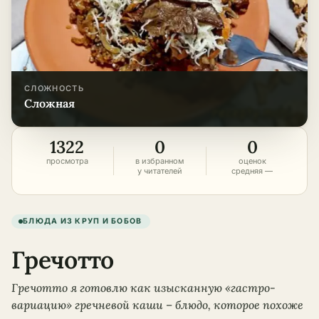
СЛОЖНОСТЬ
сложная
1322
0
0
просмотра
в избранном
оценок
у читателей
средняя —
БЛЮДА ИЗ КРУП И БОБОВ
Гречотто
Гречотто я готовлю как изысканную «гастро-
вариацию» гречневой каши – блюдо, которое похоже