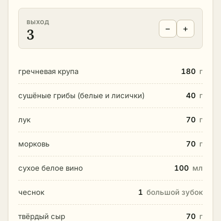
ВЫХОД
−
+
3
гречневая крупа
180
г
сушёные грибы (белые и лисички)
40
г
лук
70
г
морковь
70
г
сухое белое вино
100
мл
чеснок
1
большой зубок
твёрдый сыр
70
г