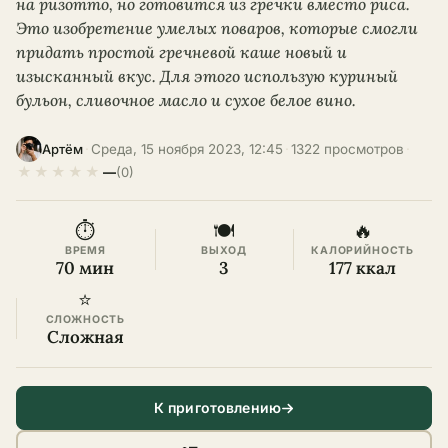
на ризотто, но готовится из гречки вместо риса.
Это изобретение умелых поваров, которые смогли
придать простой гречневой каше новый и
изысканный вкус. Для этого использую куриный
бульон, сливочное масло и сухое белое вино.
·
Среда, 15 ноября 2023, 12:45
·
1322 просмотров
·
Артём
★
★
★
★
★
—
(0)
⏱
🍽
🔥
ВРЕМЯ
ВЫХОД
КАЛОРИЙНОСТЬ
70 мин
3
177 ккал
⭐
СЛОЖНОСТЬ
Сложная
К приготовлению