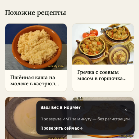
Похожие рецепты
Гречка с соевым
Пшённая каша на
мясом в горшочках
молоке в кастрюле –
– постное, сытное
пошаговый рецепт
блюдо
без горечи
Ваш вес в норме?
×
Проверьте ИМТ за минуту — без регистрации.
Проверить сейчас
→