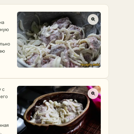
на
рную
ально
таю
 с
сего
нная
.