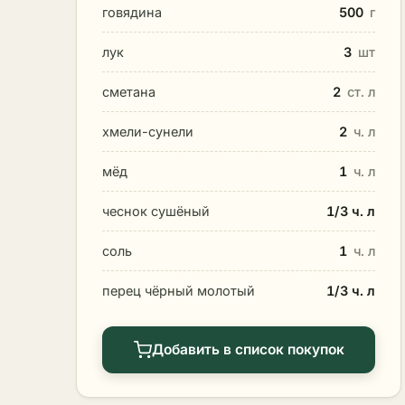
говядина
500
г
лук
3
шт
сметана
2
ст. л
хмели-сунели
2
ч. л
мёд
1
ч. л
чеснок сушёный
1/3 ч. л
соль
1
ч. л
перец чёрный молотый
1/3 ч. л
Добавить в список покупок