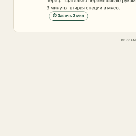
перец. Тщательно перемешиваю рукам
3 минуты, втирая специи в мясо.
⏱ Засечь 3 мин