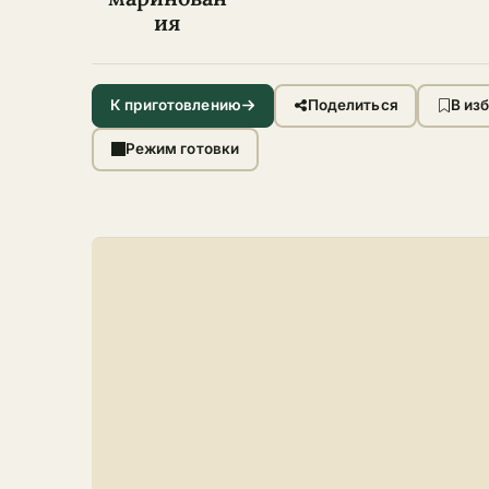
ия
К приготовлению
Поделиться
В из
Режим готовки