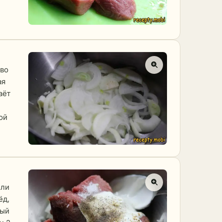
тво
ая
аёт
ой
ели
ёд,
ный