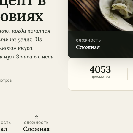
овиях
каю, когда хочется
ь на углях. Из
СЛОЖНОСТЬ
сложная
ного» вкуса –
мум 3 часа в смеси
4053
просмотра
мотров
·
⭐
НОСТЬ
СЛОЖНОСТЬ
кал
Сложная