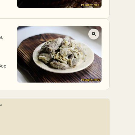
м,
бор