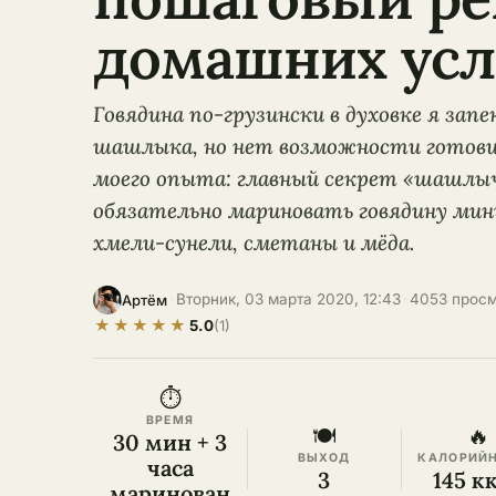
домашних усл
Говядина по-грузински в духовке я запе
шашлыка, но нет возможности готовит
моего опыта: главный секрет «шашлыч
обязательно мариновать говядину мини
хмели-сунели, сметаны и мёда.
·
Вторник, 03 марта 2020, 12:43
·
4053 прос
Артём
★
★
★
★
★
5.0
(1)
⏱
ВРЕМЯ
🍽
🔥
30 мин + 3
ВЫХОД
КАЛОРИЙ
часа
3
145 к
маринован