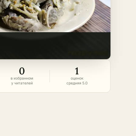
0
1
в избранном
оценок
у читателей
средняя 5.0