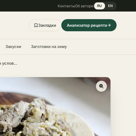
Контакты
Об авторе
RU
EN
Закладки
Анализатор рецепта
Закуски
Заготовки на зиму
Говядина по-грузински – пошаговый рецепт в домашних условиях