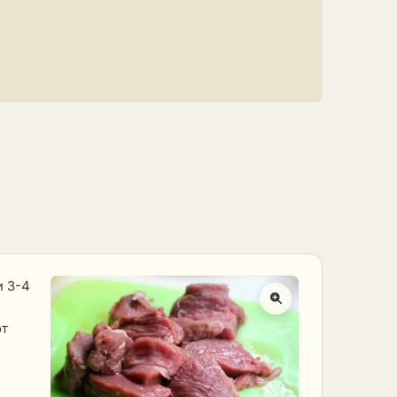
и 3-4
от