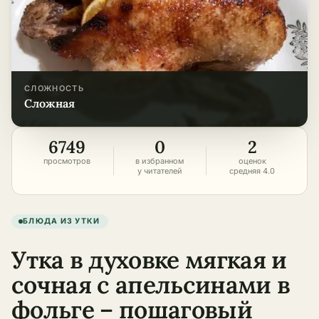
СЛОЖНОСТЬ
сложная
6749
0
2
просмотров
в избранном
оценок
у читателей
средняя 4.0
БЛЮДА ИЗ УТКИ
Утка в духовке мягкая и
сочная с апельсинами в
фольге – пошаговый