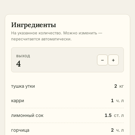
Ингредиенты
На указанное количество. Можно изменить —
пересчитается автоматически.
ВЫХОД
−
+
4
тушка утки
2
кг
карри
1
ч. л
лимонный сок
1.5
ст. л
горчица
2
ч. л