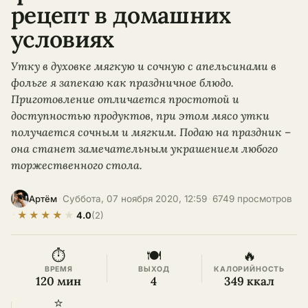
рецепт в домашних
условиях
Утку в духовке мягкую и сочную с апельсинами в
фольге я запекаю как праздничное блюдо.
Приготовление отличается простотой и
доступностью продуктов, при этом мясо утки
получается сочным и мягким. Подаю на праздник –
она станет замечательным украшением любого
торжественного стола.
·
Суббота, 07 ноября 2020, 12:59
·
6749 просмотров
Артём
★
★
★
★
★
·
4.0
(2)
⏱
🍽
🔥
ВРЕМЯ
ВЫХОД
КАЛОРИЙНОСТЬ
120 мин
4
349 ккал
⭐