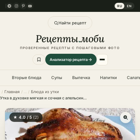
RU
EN
Найти рецепт
Рецепты
.
моби
ПРОВЕРЕННЫЕ РЕЦЕПТЫ С ПОШАГОВЫМИ ФОТО
Анализатор рецепта
Вторые блюда
Супы
Выпечка
Напитки
Салат
Главная
Блюда из утки
Утка в духовке мягкая и сочная с апельсинами в фольге – пошаговый рецепт в домашних условиях
★ 4.0 / 5
(2)