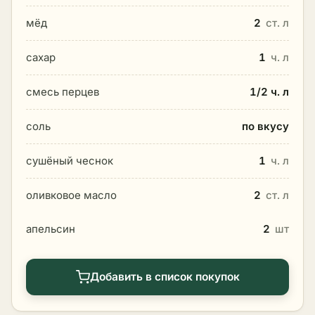
мёд
2
ст. л
сахар
1
ч. л
смесь перцев
1/2 ч. л
соль
по вкусу
сушёный чеснок
1
ч. л
оливковое масло
2
ст. л
апельсин
2
шт
Добавить в список покупок