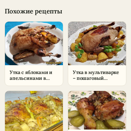
Похожие рецепты
Утка с яблоками и
Утка в мультиварке
апельсинами в
– пошаговый
духовке –
рецепт в домашних
пошаговый рецепт
условиях
в домашних
условиях