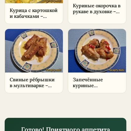
Куриные окорочка в
Курица с картошкой
рукаве в духовке –
и кабачками –
сочный рецепт с
пошаговый рецепт
медово-горчичным
в домашних
соусом
условиях
Свиные рёбрышки
Запечённые
в мультиварке –
куриные
пошаговый рецепт
крылышки в
в домашних
духовке –
условиях
пошаговый рецепт
в домашних
условиях
Готово! Приятного аппетита