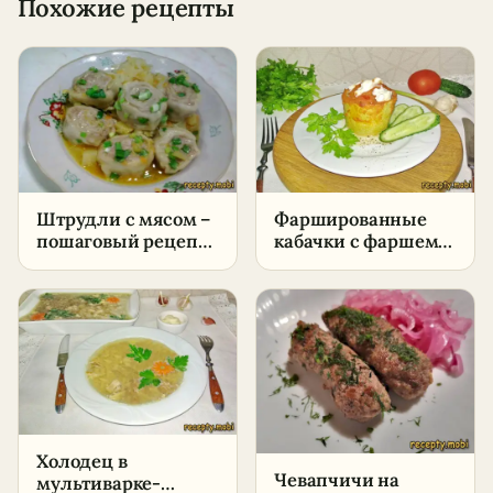
Похожие рецепты
Штрудли с мясом –
Фаршированные
пошаговый рецепт
кабачки с фаршем
в домашних
запечённые в
условиях
духовке –
пошаговый рецепт
в домашних
условиях
Холодец в
Чевапчичи на
мультиварке-