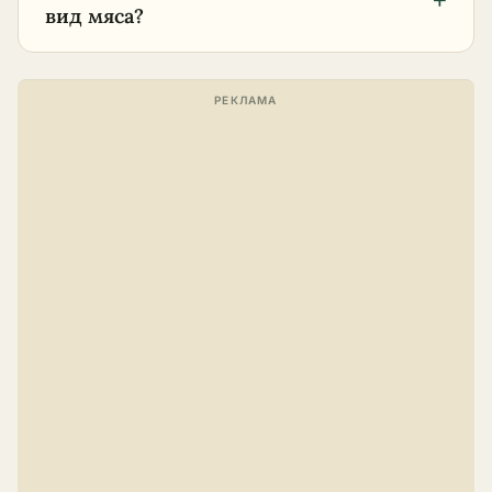
+
вид мяса?