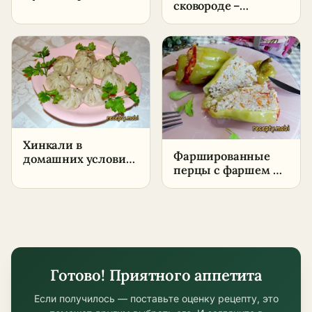
сковороде –
скороварке –
пошаговый рецепт
пошаговый рецепт
в домашних
в домашних
условиях
условиях
Хинкали в
Фаршированные
домашних условиях
перцы с фаршем и
– традиционное
рисом
грузинское блюдо
Готово! Приятного аппетита
Если получилось — поставьте оценку рецепту, это