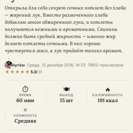
Открыла для себя секрет сочных котлет без хлеба
— жареный лук. Вместо размоченного хлеба
добавляю много обжаренного лука, и котлеты
получаются нежными и ароматными. Свинина
должна быть средней жирности — именно жир
делает котлеты сочными. В них хорошо
чувствуется мясо, а лук придаёт только аромат.
·
Среда, 12 декабря 2018, 14:23
·
11900 просмотров
·
Артём
★
★
★
★
★
5.0
(3)
⏱
🍽
🔥
ВРЕМЯ
ВЫХОД
КАЛОРИЙНОСТЬ
60 мин
15 шт
191 ккал
⭐
СЛОЖНОСТЬ
Средняя