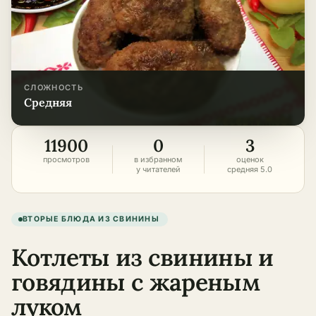
СЛОЖНОСТЬ
средняя
11900
0
3
просмотров
в избранном
оценок
у читателей
средняя 5.0
ВТОРЫЕ БЛЮДА ИЗ СВИНИНЫ
Котлеты из свинины и
говядины с жареным
луком