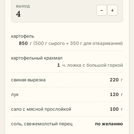
ВЫХОД
−
+
4
картофель
850
г (500 г сырого + 350 г для отваривания)
картофельный крахмал
1
ч. ложка с большой горкой
свиная вырезка
220
г
лук
120
г
сало с мясной прослойкой
100
г
соль, свежемолотый перец
по желанию