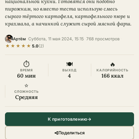
национальной кухни. Готовятся они подобно
пирожкам, но вместо теста использую смесь
сырого тёртого картофеля, картофельного пюре и
крахмала, а начинкой служит сырой мясной фарш.
·
Суббота, 11 мая 2024, 15:15
·
768 просмотров
·
Артём
★
★
★
★
★
5.0
(2)
⏱
🍽
🔥
ВРЕМЯ
ВЫХОД
КАЛОРИЙНОСТЬ
60 мин
4
166 ккал
⭐
СЛОЖНОСТЬ
Средняя
К приготовлению
Поделиться