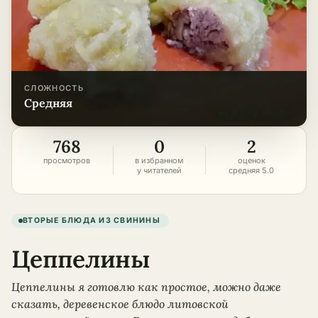
СЛОЖНОСТЬ
средняя
768
0
2
просмотров
в избранном
оценок
у читателей
средняя 5.0
ВТОРЫЕ БЛЮДА ИЗ СВИНИНЫ
Цеппелины
Цеппелины я готовлю как простое, можно даже
сказать, деревенское блюдо литовской