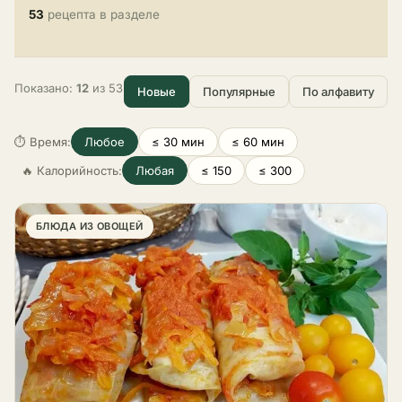
53
рецепта в разделе
Показано:
12
из 53
Новые
Популярные
По алфавиту
⏱ Время:
Любое
≤ 30 мин
≤ 60 мин
🔥 Калорийность:
Любая
≤ 150
≤ 300
БЛЮДА ИЗ ОВОЩЕЙ