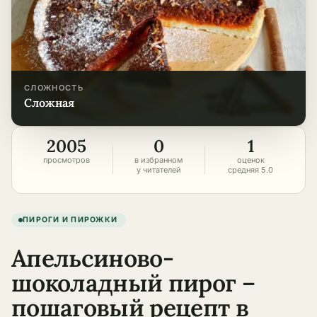
СЛОЖНОСТЬ
сложная
2005
0
1
просмотров
в избранном
оценок
у читателей
средняя 5.0
ПИРОГИ И ПИРОЖКИ
Апельсиново-
шоколадный пирог –
пошаговый рецепт в