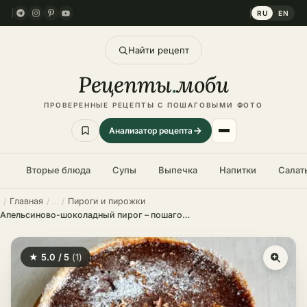
RU
EN
Найти рецепт
Рецепты
.
моби
ПРОВЕРЕННЫЕ РЕЦЕПТЫ С ПОШАГОВЫМИ ФОТО
Анализатор рецепта
Вторые блюда
Супы
Выпечка
Напитки
Салат
Главная
Пироги и пирожки
Апельсиново-шоколадный пирог – пошаговый рецепт в домашних условиях
★ 5.0 / 5
(1)