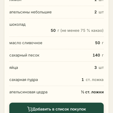
апельсины небольшие
2
шт
шоколад
50
г (не менее 75 % какао)
масло сливочное
50
г
сахарный песок
140
г
яйца
3
шт
сахарная пудра
1
ст. ложка
апельсиновая цедра
½ ст. ложки
Добавить в список покупок