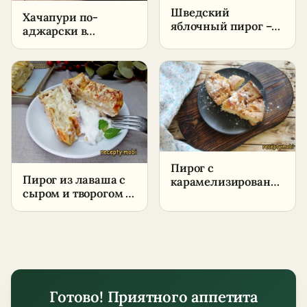
Шведский
Хачапури по-
яблочный пирог –
аджарски в
пошаговый рецепт
домашних условиях
в домашних
– пошаговый
условиях
рецепт
классический
Пирог с
Пирог из лаваша с
карамелизированными
сыром и творогом –
грушами –
пошаговый рецепт
пошаговый рецепт
в домашних
условиях
Готово! Приятного аппетита