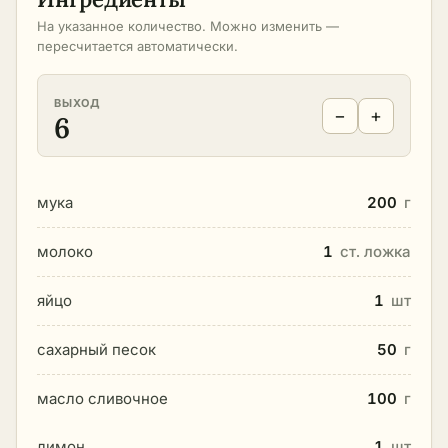
На указанное количество. Можно изменить —
пересчитается автоматически.
ВЫХОД
−
+
6
мука
200
г
молоко
1
ст. ложка
яйцо
1
шт
сахарный песок
50
г
масло сливочное
100
г
лимон
1
шт