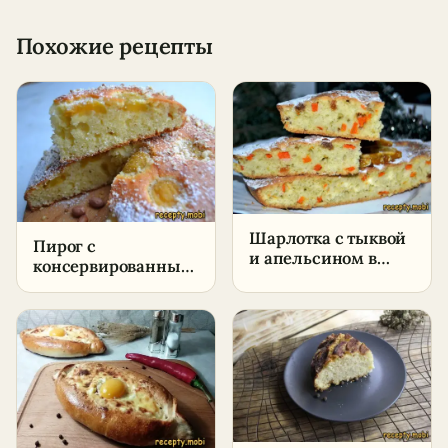
Похожие рецепты
Шарлотка с тыквой
Пирог с
и апельсином в
консервированными
духовке –
абрикосами –
пошаговый рецепт
пошаговый рецепт
в домашних
в домашних
условиях
условиях