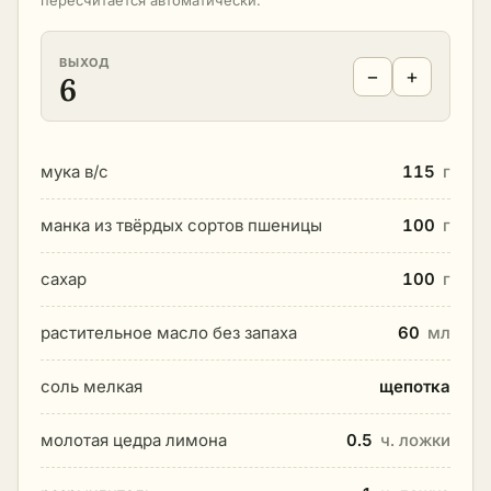
пересчитается автоматически.
ВЫХОД
−
+
6
мука в/с
115
г
манка из твёрдых сортов пшеницы
100
г
сахар
100
г
растительное масло без запаха
60
мл
соль мелкая
щепотка
молотая цедра лимона
0.5
ч. ложки