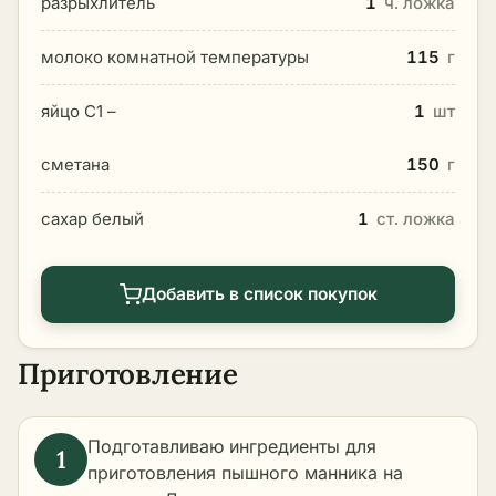
разрыхлитель
1
ч. ложка
молоко комнатной температуры
115
г
яйцо С1 –
1
шт
сметана
150
г
сахар белый
1
ст. ложка
Добавить в список покупок
Приготовление
Подготавливаю ингредиенты для
приготовления пышного манника на