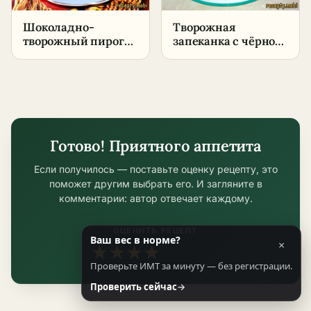
Шоколадно-
Творожная
творожный пирог
запеканка с чёрной
«Подушечки» –
смородиной в
нежный, красивый
духовке –
пошаговый рецепт
в домашних
условиях
Готово! Приятного аппетита
Если получилось — поставьте оценку рецепту, это
поможет другим выбрать его. И загляните в
комментарии: автор отвечает каждому.
ОЦЕНИТЬ РЕЦЕПТ
Ваш вес в норме?
×
★
★
★
★
★
Проверьте ИМТ за минуту — без регистрации.
Проверить сейчас
→