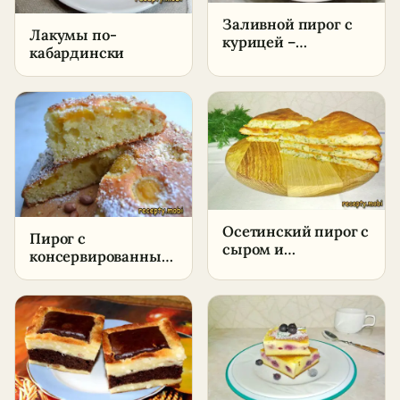
Заливной пирог с
Лакумы по-
курицей –
кабардински
пошаговый рецепт
в домашних
условиях
Осетинский пирог с
Пирог с
сыром и
консервированными
картофелем –
абрикосами –
пошаговый рецепт
пошаговый рецепт
в домашних
в домашних
условиях
условиях