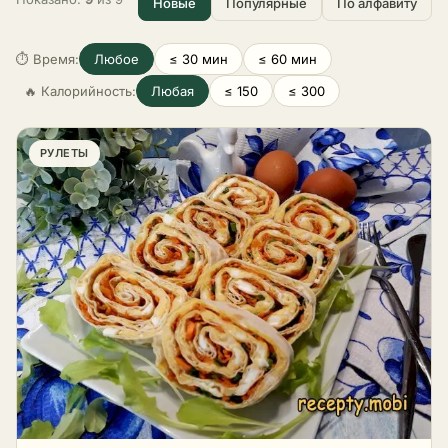
Новые
Популярные
По алфавиту
⏱ Время:
Любое
≤ 30 мин
≤ 60 мин
🔥 Калорийность:
Любая
≤ 150
≤ 300
РУЛЕТЫ