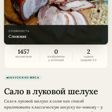
СЛОЖНОСТЬ
сложная
1457
0
2
просмотров
в избранном
оценок
у читателей
средняя 3.0
ЗАКУСКИ ИЗ МЯСА
Сало в луковой шелухе
Сало в луковой шелухе я солю как способ
приготовить классическую закуску по-новому – у