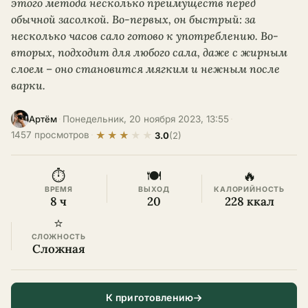
этого метода несколько преимуществ перед
обычной засолкой. Во-первых, он быстрый: за
несколько часов сало готово к употреблению. Во-
вторых, подходит для любого сала, даже с жирным
слоем – оно становится мягким и нежным после
варки.
·
Понедельник, 20 ноября 2023, 13:55
·
Артём
★
★
★
★
★
1457 просмотров
·
3.0
(2)
⏱
🍽
🔥
ВРЕМЯ
ВЫХОД
КАЛОРИЙНОСТЬ
8 ч
20
228 ккал
⭐
СЛОЖНОСТЬ
Сложная
К приготовлению