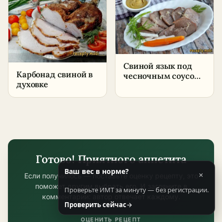
условиях
Свиной язык под
Карбонад свиной в
чесночным соусом
духовке
– пошаговый
рецепт в домашних
условиях
Готово! Приятного аппетита
Ваш вес в норме?
×
Если получилось — поставьте оценку рецепту, это
поможет другим выбрать его. И загляните в
Проверьте ИМТ за минуту — без регистрации.
комментарии: автор отвечает каждому.
Проверить сейчас
→
ОЦЕНИТЬ РЕЦЕПТ