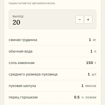
пересчитается автоматически.
ВЫХОД
−
+
20
свиная грудинка
1
кг
обычная вода
1
л
соль каменная
150
г
среднего размера луковица
1
шт
луковая шелуха
1
миска
перец горошком
0.5
ч. ложки