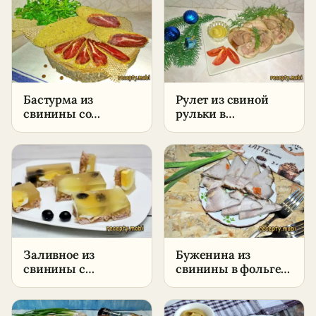
Бастурма из
Рулет из свиной
свинины со
рульки в
специями –
мультиварке-
пошаговый рецепт
скороварке –
в домашних
пошаговый рецепт
условиях
в домашних
условиях
Заливное из
Буженина из
свинины с
свинины в фольге в
желатином –
духовке –
пошаговый рецепт
пошаговый рецепт
в домашних