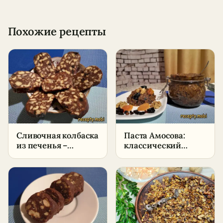
Похожие рецепты
Сливочная колбаска
Паста Амосова:
из печенья –
классический
пошаговый рецепт
рецепт, пропорции
в домашних
и как принимать
условиях