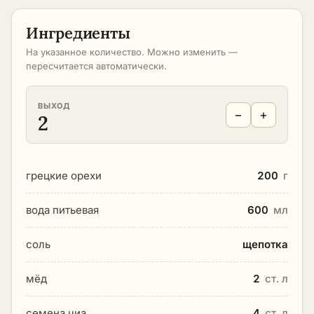
Ингредиенты
На указанное количество. Можно изменить —
пересчитается автоматически.
ВЫХОД
−
+
2
грецкие орехи
200
г
вода питьевая
600
мл
соль
щепотка
мёд
2
ст. л
семена чиа
4
ст. л