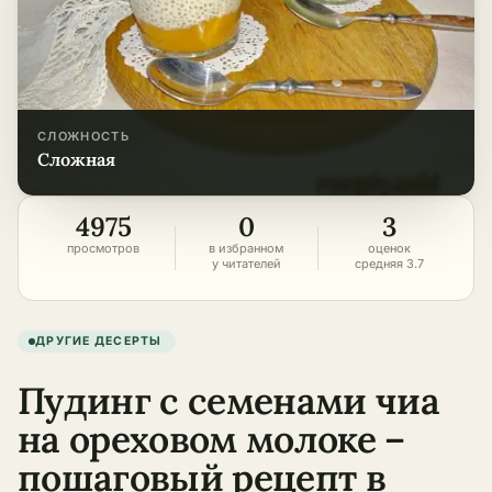
СЛОЖНОСТЬ
сложная
4975
0
3
просмотров
в избранном
оценок
у читателей
средняя 3.7
ДРУГИЕ ДЕСЕРТЫ
Пудинг с семенами чиа
на ореховом молоке –
пошаговый рецепт в