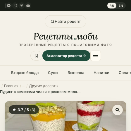
RU
EN
Найти рецепт
Рецепты
.
моби
ПРОВЕРЕННЫЕ РЕЦЕПТЫ С ПОШАГОВЫМИ ФОТО
Анализатор рецепта
Вторые блюда
Супы
Выпечка
Напитки
Салат
Главная
Другие десерты
Пудинг с семенами чиа на ореховом молоке – пошаговый рецепт в домашних условиях
★ 3.7 / 5
(3)