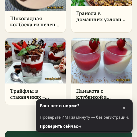
Гранола в
Шоколадная
домашних условиях
колбаска из печенья
– хрустящий
и какао –
завтрак с
пошаговый рецепт
клубничным
классический
вареньем
Трайфлы в
Панакота с
стаканчиках –
клубникой в
пошаговый рецепт
домашних условиях
Ваш вес в норме?
×
Проверьте ИМТ за минуту — без регистрации.
Проверить сейчас
→