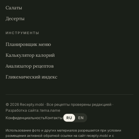
Салаты
Десерты
ИНСТРУМЕНТЫ
Планировщик меню
Калькулятор калорий
Анализатор рецептов
Гликемический индекс
© 2026 Recepty.mobi · Все рецепты проверены редакцией ·
Разработка сайта:
tema.name
Конфиденциальность
Контакты
RU
EN
Ваш вес в норме?
×
Использование фото и других материалов разрешается при условии
Проверьте ИМТ за минуту — без регистрации.
размещения активной обратной ссылки на сайт recepty.mobi и с