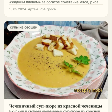
чтобы каждый суп
«жидким пловом» за богатое сочетание мяса, риса …
составу.
рецептов.
подбора по сезонным
получился с первого
овощам подойдёт
15.05.2024
· Артём
· 754 просм.
раза.
анализатор рецептов.
СУПЫ ИЗ ОВОЩЕЙ
Чечевичный суп-пюре из красной чечевицы
Вкусный и сытный чечевичный суп-пюре из красной