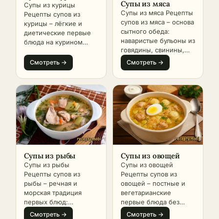
Супы из мяса
Супы из курицы
Супы из мяса Рецепты
Рецепты супов из
супов из мяса – основа
курицы – лёгкие и
сытного обеда:
диетические первые
наваристые бульоны из
блюда на курином
говядины, свинины,
бульоне: классическая
баранины и курицы с
куриная лапша,
Смотреть →
Смотреть →
овощами, крупами и
рассольник с курицей
пастой. Раздел
и перловкой, грибной
собирает
с куриным филе,
классические первые
окрошка на курином
блюда советской
бульоне, азиатский
школы и кавказской
рамен с курицей и
кухни с пошаговыми
тайский том кха гай.
фотографиями.
Раздел собирает
Качество мясного супа
русскую классику и
начинается с бульона.
азиатские
Супы из рыбы
Супы из овощей
Бульон бывает трёх
современные
Супы из рыбы
Супы из овощей
типов. Наваристый
варианты с
Рецепты супов из
Рецепты супов из
коричневый получают
пошаговыми
рыбы – речная и
овощей – постные и
из обжаренных костей
фотографиями.
морская традиция
вегетарианские
и мяса с овощами –
Куриный бульон –
первых блюд:
первые блюда без
идёт в борщи, солянки,
самый универсальный
классическая уха из
мяса: щи из свежей и
Смотреть →
Смотреть →
харчо. Прозрачный
и щадящий по