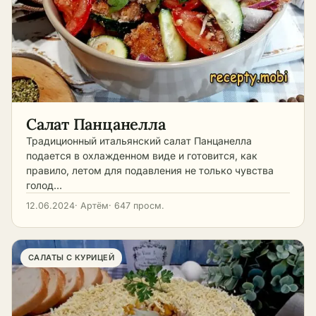
праздничных и
recepty.mobi содержит
миски с тунцом или
многоярусные – на
сырные. Свежие
оригинальных.
точные пропорции и
сайрой работает и
праздничный стол с
грибы перед салатом
Откройте для себя
пошаговые
сама консервная
символическим
обжаривают до
вкусный и полезный
фотографии
заливка с добавкой
оформлением
румяности, чтобы
мир салатов с курицей
оформления.
лимона. Виды рыбных
(грибочки из
ушла лишняя влага и
вместе с нами!
салатов в подборке
помидоров, цветочки
появился вкус.
Слоёные классические
из овощей). Виды
Сырыми кладут только
– «Селёдка под
мясных салатов в
шампиньоны, и то
шубой», «Мимоза»,
подборке
Салат Панцанелла
тонкими пластинами.
«Рыжик», «под
Классические слоёные
Маринованные
Традиционный итальянский салат Панцанелла
шубой» с салакой; С
– «Обжорка»,
достаточно отжать от
подается в охлажденном виде и готовится, как
крабовыми палочками
«Принц»,
рассола. Нарезайте
правило, летом для подавления не только чувства
– с кукурузой и
Министерский,
продукты примерно
плавленым сыром, с
голод…
«Радужный»; С
одного размера, так
яичными блинчиками,
языком – «Фаворит», с
салат смотрится
12.06.2024
· Артём
· 647 просм.
с морковью; Тёплые –
языком и сыром,
аккуратнее и вкус
с лососем и рукколой,
заливные миски;
распределяется ровно.
с креветками и черри,
Тёплые – с куриным
Держите простое
с печёным окунем; С
филе и рукколой, с
правило: чем нежнее
САЛАТЫ С КУРИЦЕЙ
консервами – с тунцом
печёной говядиной, с
заправка, тем
и фасолью, с сайрой и
индейкой; С копчёной
спокойнее должны
луком, со шпротами и
курицей – с грибами, с
быть остальные вкусы,
яйцом; Праздничные
сухариками, с
а к яркой обжарке