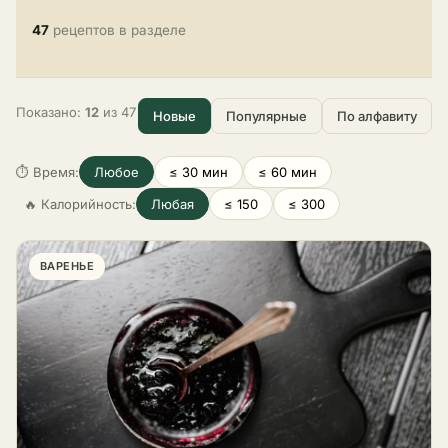
47
рецептов в разделе
Показано:
12
из 47
Новые
Популярные
По алфавиту
⏱ Время:
Любое
≤ 30 мин
≤ 60 мин
🔥 Калорийность:
Любая
≤ 150
≤ 300
ВАРЕНЬЕ