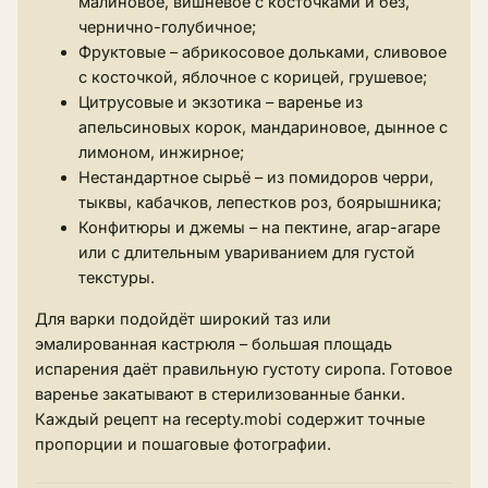
малиновое, вишнёвое с косточками и без,
чернично-голубичное;
Фруктовые – абрикосовое дольками, сливовое
с косточкой, яблочное с корицей, грушевое;
Цитрусовые и экзотика – варенье из
апельсиновых корок, мандариновое, дынное с
лимоном, инжирное;
Нестандартное сырьё – из помидоров черри,
тыквы, кабачков, лепестков роз, боярышника;
Конфитюры и джемы – на пектине, агар-агаре
или с длительным увариванием для густой
текстуры.
Для варки подойдёт широкий таз или
эмалированная кастрюля – большая площадь
испарения даёт правильную густоту сиропа. Готовое
варенье закатывают в стерилизованные банки.
Каждый рецепт на recepty.mobi содержит точные
пропорции и пошаговые фотографии.