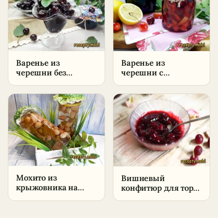
Варенье из
Варенье из
черешни без
черешни с
косточек на зиму –
лимоном –
пошаговый рецепт
пошаговый рецепт
на зиму
Мохито из
Вишневый
крыжовника на
конфитюр для торта
зиму – пошаговый
и начинок –
рецепт
пошаговый рецепт
в домашних