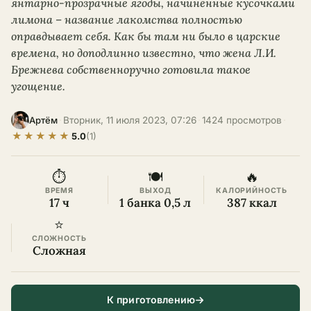
янтарно-прозрачные ягоды, начинённые кусочками
лимона – название лакомства полностью
оправдывает себя. Как бы там ни было в царские
времена, но доподлинно известно, что жена Л.И.
Брежнева собственноручно готовила такое
угощение.
·
Вторник, 11 июля 2023, 07:26
·
1424 просмотров
·
Артём
★
★
★
★
★
5.0
(1)
⏱
🍽
🔥
ВРЕМЯ
ВЫХОД
КАЛОРИЙНОСТЬ
17 ч
1 банка 0,5 л
387 ккал
⭐
СЛОЖНОСТЬ
Сложная
К приготовлению