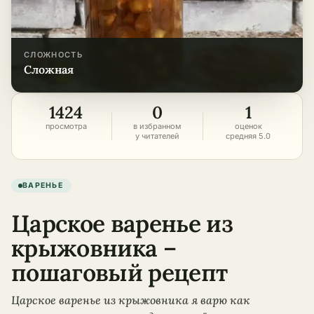
СЛОЖНОСТЬ
сложная
1424
0
1
просмотра
в избранном
оценок
у читателей
средняя 5.0
ВАРЕНЬЕ
Царское варенье из
крыжовника –
пошаговый рецепт
Царское варенье из крыжовника я варю как