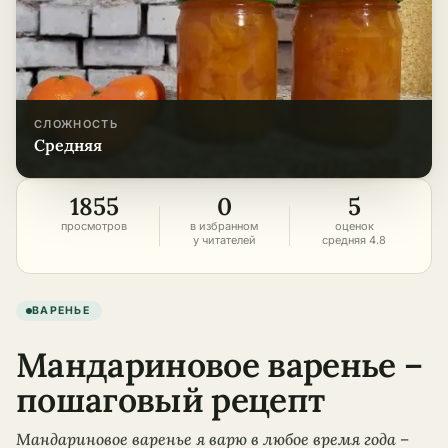
СЛОЖНОСТЬ
средняя
1855
0
5
просмотров
в избранном
оценок
у читателей
средняя 4.8
ВАРЕНЬЕ
Мандариновое варенье –
пошаговый рецепт
Мандариновое варенье я варю в любое время года –