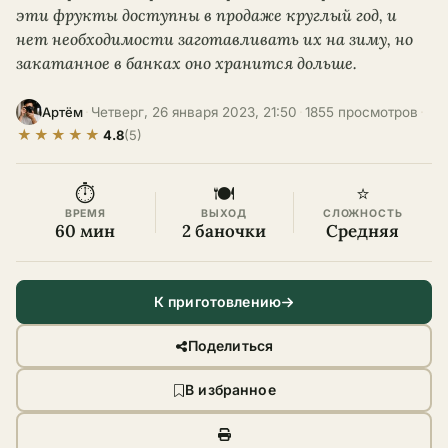
эти фрукты доступны в продаже круглый год, и
нет необходимости заготавливать их на зиму, но
закатанное в банках оно хранится дольше.
·
Четверг, 26 января 2023, 21:50
·
1855 просмотров
·
Артём
★
★
★
★
★
4.8
(5)
⏱
🍽
⭐
ВРЕМЯ
ВЫХОД
СЛОЖНОСТЬ
60 мин
2 баночки
Средняя
К приготовлению
Поделиться
В избранное