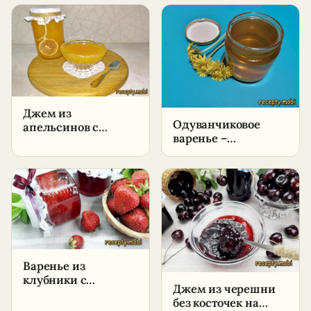
в домашних
в домашних
условиях
условиях
Джем из
Одуванчиковое
апельсинов с
варенье –
лимоном –
пошаговый рецепт
пошаговый рецепт
в домашних
в домашних
условиях
условиях
Варенье из
клубники с
Джем из черешни
желатином на зиму
без косточек на
– пошаговый