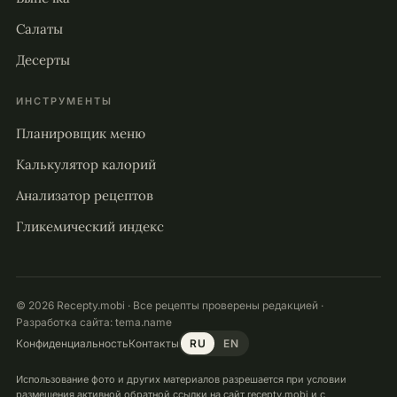
Салаты
Десерты
ИНСТРУМЕНТЫ
Планировщик меню
Калькулятор калорий
Анализатор рецептов
Гликемический индекс
© 2026 Recepty.mobi · Все рецепты проверены редакцией ·
Разработка сайта:
tema.name
Конфиденциальность
Контакты
RU
EN
Ваш вес в норме?
×
Проверьте ИМТ за минуту — без регистрации.
Использование фото и других материалов разрешается при условии
размещения активной обратной ссылки на сайт recepty.mobi и с