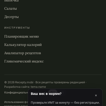
Выпечка
Салаты
Десерты
ИНСТРУМЕНТЫ
Планировщик меню
Калькулятор калорий
Анализатор рецептов
Гликемический индекс
© 2026 Recepty.mobi · Все рецепты проверены редакцией ·
Разработка сайта:
tema.name
Конфиденциальность
Контакты
RU
EN
Ваш вес в норме?
×
Проверьте ИМТ за минуту — без регистрации.
Использование фото и других материалов разрешается при условии