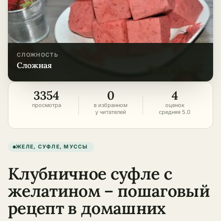
СЛОЖНОСТЬ
сложная
3354
0
4
просмотра
в избранном
оценок
у читателей
средняя 5.0
ЖЕЛЕ, СУФЛЕ, МУССЫ
Клубничное суфле с
желатином – пошаговый
рецепт в домашних