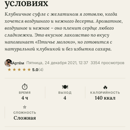
условиях
Клубничное суфле с желатином я готовлю, когда
хочется воздушного и нежного десерта. Ароматное,
воздушное и нежное – оно пленит сердце любого
сладкоежки. Это вкусное лакомство по вкусу
напоминает «Птичье молоко», но готовится с
натуральной клубникой и без избытка сахара.
·
Пятница, 24 декабря 2021, 12:37
·
3354 просмотров
Артём
★
★
★
★
★
·
5.0
(4)
⏱
🍽
🔥
ВРЕМЯ
ВЫХОД
КАЛОРИЙНОСТЬ
4 ч
4
140 ккал
⭐
СЛОЖНОСТЬ
Сложная