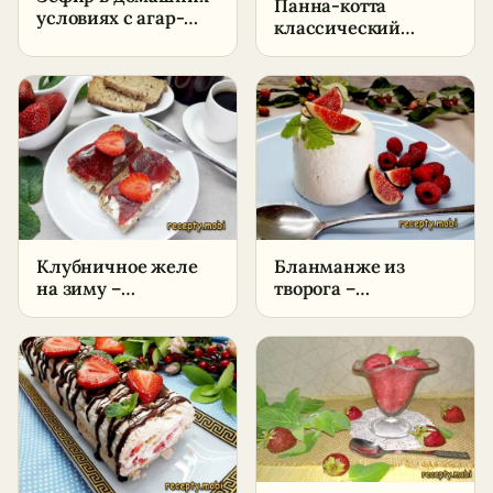
Панна-котта
условиях с агар-
классический
агаром –
рецепт –
пошаговый рецепт
пошаговый рецепт
классический
в домашних
условиях
Клубничное желе
Бланманже из
на зиму –
творога –
пошаговый рецепт
пошаговый рецепт