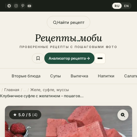
RU
EN
Найти рецепт
Рецепты
.
моби
ПРОВЕРЕННЫЕ РЕЦЕПТЫ С ПОШАГОВЫМИ ФОТО
Анализатор рецепта
Вторые блюда
Супы
Выпечка
Напитки
Салат
Главная
Желе, суфле, муссы
Клубничное суфле с желатином – пошаговый рецепт в домашних условиях
★ 5.0 / 5
(4)