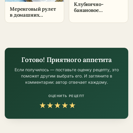
Клубнично-
Меренговый рулет
банановое
в домашних
мороженое в
условиях –
домашних условиях
пошаговый рецепт
– пошаговый
рецепт
Готово! Приятного аппетита
Если получилось — поставьте оценку рецепту, это
поможет другим выбрать его. И загляните в
комментарии: автор отвечает каждому.
ОЦЕНИТЬ РЕЦЕПТ
★
★
★
★
★