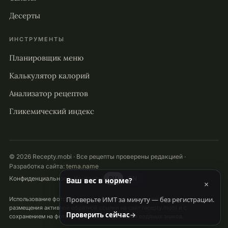
Десерты
ИНСТРУМЕНТЫ
Планировщик меню
Калькулятор калорий
Анализатор рецептов
Гликемический индекс
© 2026 Recepty.mobi · Все рецепты проверены редакцией ·
Разработка сайта:
tema.name
Конфиденциальность
Контакты
RU
EN
Ваш вес в норме?
×
Проверьте ИМТ за минуту — без регистрации.
Использование фото и других материалов разрешается при условии
размещения активной обратной ссылки на сайт recepty.mobi и с
Проверить сейчас
→
сохранением на фотографиях всех надписей и водяных знаков.