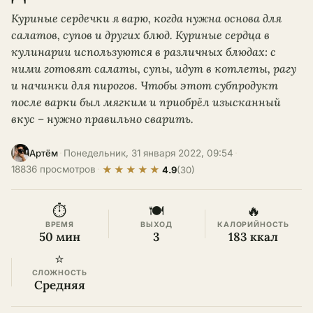
Куриные сердечки я варю, когда нужна основа для
салатов, супов и других блюд. Куриные сердца в
кулинарии используются в различных блюдах: с
ними готовят салаты, супы, идут в котлеты, рагу
и начинки для пирогов. Чтобы этот субпродукт
после варки был мягким и приобрёл изысканный
вкус – нужно правильно сварить.
·
Понедельник, 31 января 2022, 09:54
·
Артём
★
★
★
★
★
18836 просмотров
·
4.9
(30)
⏱
🍽
🔥
ВРЕМЯ
ВЫХОД
КАЛОРИЙНОСТЬ
50 мин
3
183 ккал
⭐
СЛОЖНОСТЬ
Средняя