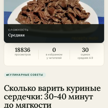
СЛОЖНОСТЬ
средняя
18836
0
30
просмотров
в избранном
оценок
у читателей
средняя 4.9
КУЛИНАРНЫЕ СОВЕТЫ
Сколько варить куриные
сердечки: 30-40 минут
до мягкости