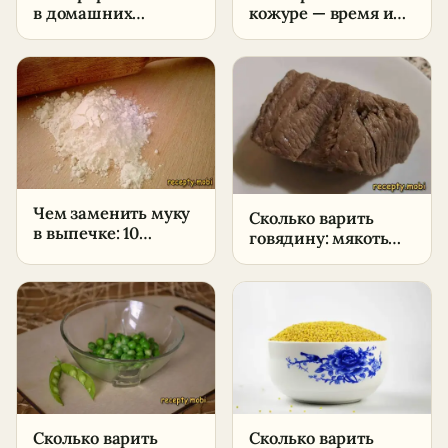
в домашних
кожуре — время и
условиях (самый
пропорции
простой способ)
Чем заменить муку
Сколько варить
в выпечке: 10
говядину: мякоть
лучших
1,5-2 часа, таблица
альтернатив
по частям
Сколько варить
Сколько варить