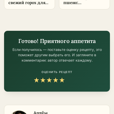
свежий горох для
пшено:
салата: время и
рассыпчатое, на
польза
молоке и в духовке
Готово! Приятного аппетита
Если получилось — поставьте оценку рецепту, это
поможет другим выбрать его. И загляните в
комментарии: автор отвечает каждому.
ОЦЕНИТЬ РЕЦЕПТ
★
★
★
★
★
Артём