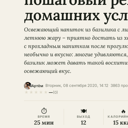
домашних усл
Освежающий напиток из базилика с ли
летнюю жару – приятно достать из х
с прохладным напитком после прогулк
необычно и вкусно: многие удивляются,
базилик может давать такой восхит
освежающий вкус.
·
Вторник, 08 сентября 2020, 14:12
·
3863 пр
Артём
★
★
★
★
★
—
(0)
⏱
🍽
🔥
ВРЕМЯ
ВЫХОД
КАЛОРИЙ
25 мин
12
15 кк