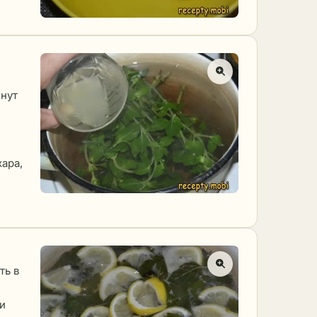
инут
ю
хара,
ть в
ки