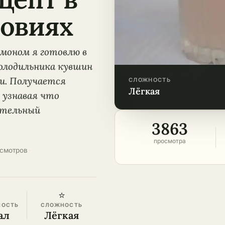
овиях
моном я готовлю в
олодильника кувшин
и. Получается
СЛОЖНОСТЬ
лёгкая
 узнавая что
ительный
3863
просмотра
осмотров
·
⭐
НОСТЬ
СЛОЖНОСТЬ
ал
Лёгкая