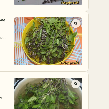
оде.
и
ые,
м»