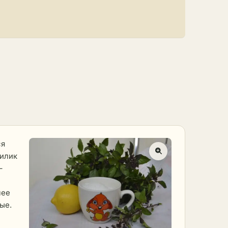
ся
зилик
–
лее
ые.