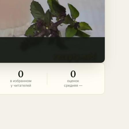
0
0
в избранном
оценок
у читателей
средняя —