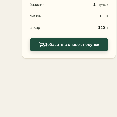
базилик
1
пучок
лимон
1
шт
сахар
120
г
Добавить в список покупок