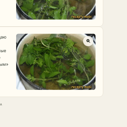
даю
ные
е
тым»