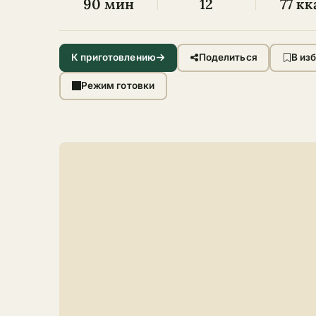
90 мин
12
77 кк
К приготовлению
Поделиться
В из
Режим готовки