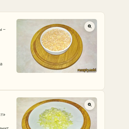
ы –
а
ст»
анит