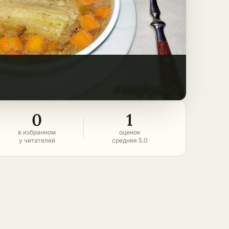
0
1
в избранном
оценок
у читателей
средняя 5.0