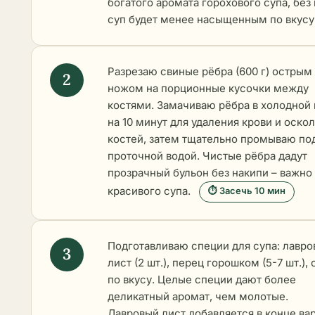
богатого аромата горохового супа, без
суп будет менее насыщенным по вкусу
Разрезаю свиные рёбра (600 г) острым
ножом на порционные кусочки между
костями. Замачиваю рёбра в холодной
на 10 минут для удаления крови и оско
костей, затем тщательно промываю по
проточной водой. Чистые рёбра дадут
прозрачный бульон без накипи – важно
красивого супа.
⏱ Засечь 10 мин
Подготавливаю специи для супа: лавр
лист (2 шт.), перец горошком (5-7 шт.), 
по вкусу. Целые специи дают более
деликатный аромат, чем молотые.
Лавровый лист добавляется в конце ва