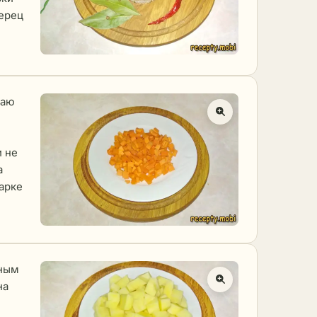
перец
заю
и не
а
варке
пным
на