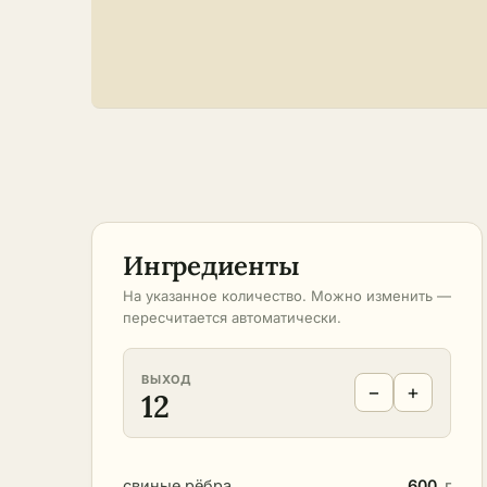
Ингредиенты
На указанное количество. Можно изменить —
пересчитается автоматически.
ВЫХОД
−
+
12
свиные рёбра
600
г