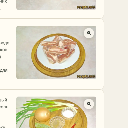
 них
.
 воде
лков
д
 для
овый
соль
рки