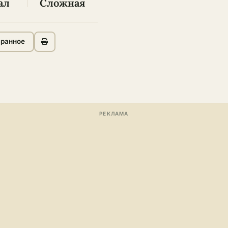
ал
Сложная
бранное