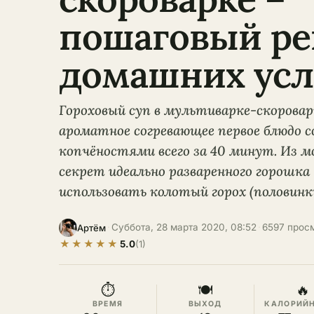
пошаговый ре
домашних усл
Гороховый суп в мультиварке-скоровар
ароматное согревающее первое блюдо с
копчёностями всего за 40 минут. Из м
секрет идеально разваренного горошка
использовать колотый горох (половинки
·
Суббота, 28 марта 2020, 08:52
·
6597 прос
Артём
★
★
★
★
★
5.0
(1)
⏱
🍽
🔥
ВРЕМЯ
ВЫХОД
КАЛОРИЙ