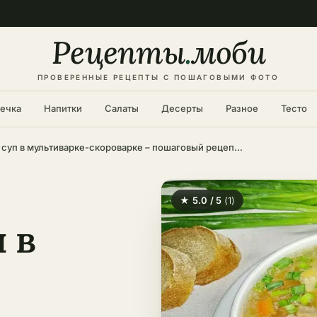
Рецепты
.
моби
ПРОВЕРЕННЫЕ РЕЦЕПТЫ С ПОШАГОВЫМИ ФОТО
ечка
Напитки
Салаты
Десерты
Разное
Тесто
Гороховый суп в мультиварке-скороварке – пошаговый рецепт в домашних условиях
★ 5.0 / 5
(1)
 в