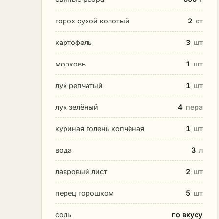
горох сухой колотый
2
ст
картофель
3
шт
морковь
1
шт
лук репчатый
1
шт
лук зелёный
4
пера
куриная голень копчёная
1
шт
вода
3
л
лавровый лист
2
шт
перец горошком
5
шт
соль
по вкусу