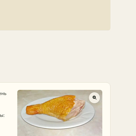
ень
ы: