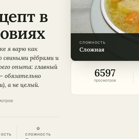
цепт в
овиях
СЛОЖНОСТЬ
ке я варю как
сложная
о свиными рёбрами и
оего опыта: главный
6597
 – обязательно
просмотров
), а не целый.
мотров
·
⭐
НОСТЬ
СЛОЖНОСТЬ