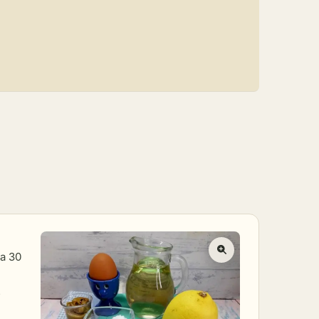
а 30
.