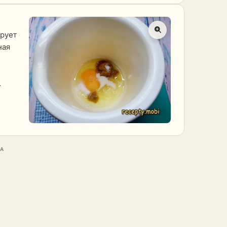
ирует
ная
.