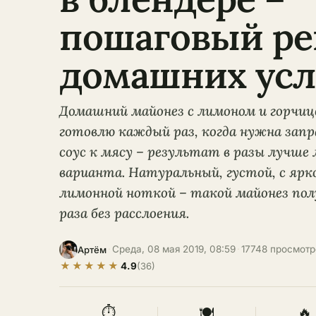
пошаговый ре
домашних усл
Домашний майонез с лимоном и горчице
готовлю каждый раз, когда нужна запр
соус к мясу – результат в разы лучше 
варианта. Натуральный, густой, с ярк
лимонной ноткой – такой майонез пол
раза без расслоения.
·
Среда, 08 мая 2019, 08:59
·
17748 просмотр
Артём
★
★
★
★
★
4.9
(36)
⏱
🍽
🔥