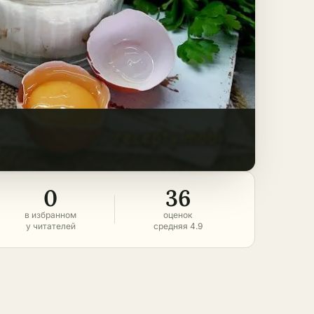
0
36
в избранном
оценок
у читателей
средняя 4.9