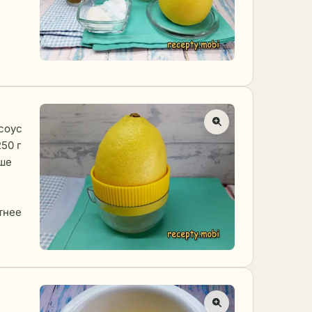
 соус
250 г
ьше
тнее