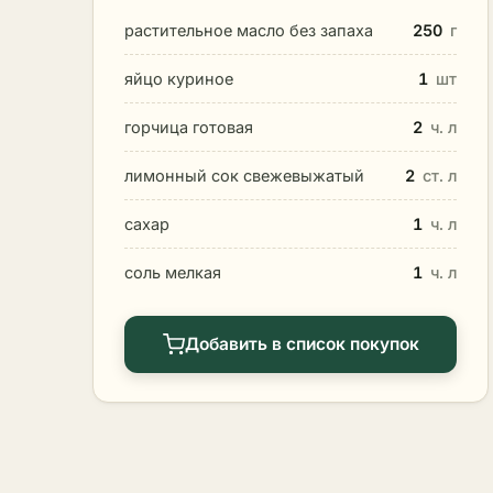
растительное масло без запаха
250
г
яйцо куриное
1
шт
горчица готовая
2
ч. л
лимонный сок свежевыжатый
2
ст. л
сахар
1
ч. л
соль мелкая
1
ч. л
Добавить в список покупок