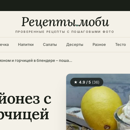
Рецепты
.
моби
ПРОВЕРЕННЫЕ РЕЦЕПТЫ С ПОШАГОВЫМИ ФОТО
ечка
Напитки
Салаты
Десерты
Разное
Тесто
Домашний майонез с лимоном и горчицей в блендере – пошаговый рецепт в домашних условиях
★ 4.9 / 5
(36)
онез с
рчицей