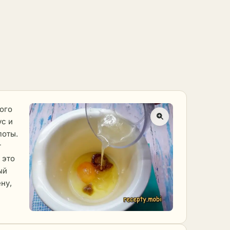
ого
ус и
лоты.
т
 это
ый
ну,