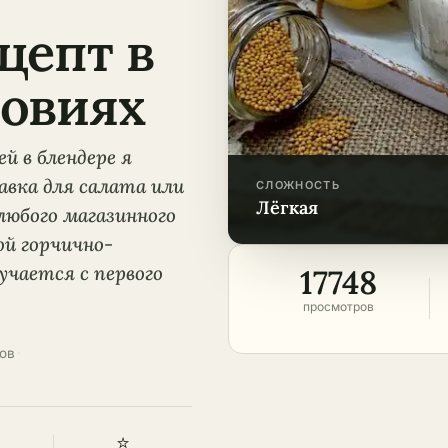
цепт в
овиях
й в блендере я
авка для салата или
СЛОЖНОСТЬ
лёгкая
любого магазинного
ой горчично-
учается с первого
17748
просмотров
ов
·
⭐