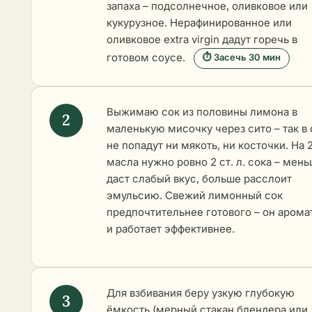
запаха – подсолнечное, оливковое или
кукурузное. Нерафинированное или
оливковое extra virgin дадут горечь в
готовом соусе.
⏱ Засечь 30 мин
Выжимаю сок из половины лимона в
маленькую мисочку через сито – так в
не попадут ни мякоть, ни косточки. На 
масла нужно ровно 2 ст. л. сока – мен
даст слабый вкус, больше расслоит
эмульсию. Свежий лимонный сок
предпочтительнее готового – он арома
и работает эффективнее.
Для взбивания беру узкую глубокую
ёмкость (мерный стакан блендера или