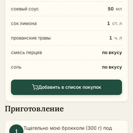
соевый соус
50
мл
сок лимона
1
ст. л
прованские травы
1
ч. л
смесь перцев
по вкусу
соль
по вкусу
Добавить в список покупок
Приготовление
Тщательно мою брокколи (300 г) под