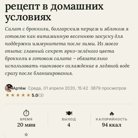
рецепт в домашних
условиях
Салат с брокколи, болгарским перцем и яблоком я
готовлю как витаминную весеннюю закуску для
поддержки иммунитета после зимы. Из моего
опыта: главный секрет ярко-зелёного цвета
брокколи в готовом салате – обязательно
использовать «шоковое» охлаждение в ледяной воде
сразу после бланширования.
·
Среда, 01 апреля 2020, 15:42
·
3879 просмотров
·
Артём
★
★
★
★
★
5.0
(3)
⏱
🍽
🔥
ВРЕМЯ
ВЫХОД
КАЛОРИЙНОСТЬ
20 мин
4
94 ккал
⭐