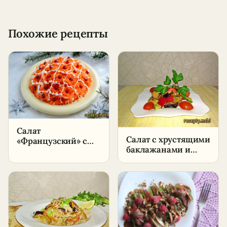
Похожие рецепты
Салат
Салат с хрустящими
«Французский» с
баклажанами и
яблоком, морковью
помидорами –
и сыром –
пошаговый рецепт
пошаговый рецепт
в домашних
в домашних
условиях
условиях