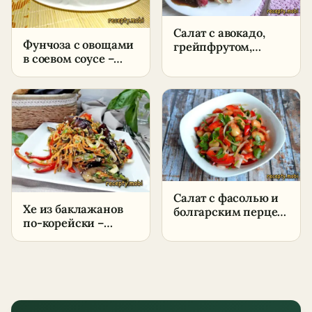
Салат с авокадо,
Фунчоза с овощами
грейпфрутом,
в соевом соусе –
орехами и яблоком
пошаговый рецепт
– пошаговый
в домашних
рецепт в домашних
условиях
условиях
Салат с фасолью и
Хе из баклажанов
болгарским перцем
по-корейски –
– пошаговый
пошаговый рецепт
рецепт в домашних
в домашних
условиях
условиях