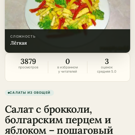
СЛОЖНОСТЬ
лёгкая
3879
0
3
просмотров
в избранном
оценок
у читателей
средняя 5.0
САЛАТЫ ИЗ ОВОЩЕЙ
Салат с брокколи,
болгарским перцем и
яблоком – пошаговый