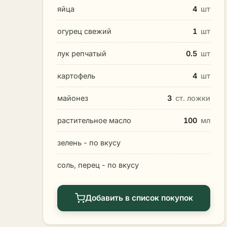
яйца
4
шт
огурец свежий
1
шт
лук репчатый
0.5
шт
картофель
4
шт
майонез
3
ст. ложки
растительное масло
100
мл
зелень - по вкусу
соль, перец - по вкусу
Добавить в список покупок