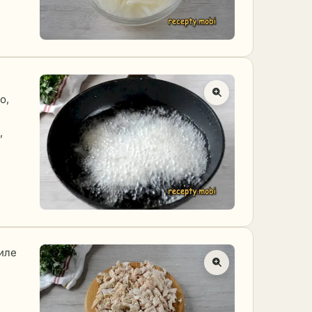
е
о,
,
иле