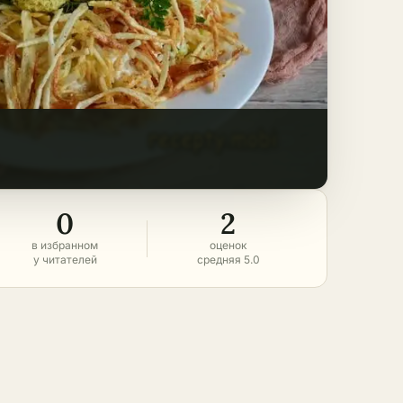
0
2
в избранном
оценок
у читателей
средняя 5.0