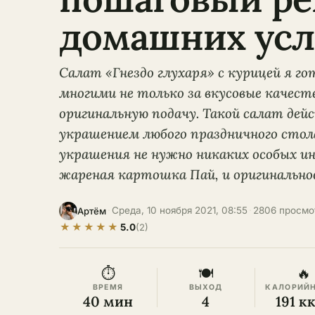
домашних усл
Салат «Гнездо глухаря» с курицей я г
многими не только за вкусовые качества
оригинальную подачу. Такой салат де
украшением любого праздничного стол
украшения не нужно никаких особых и
жареная картошка Пай, и оригинально
·
Среда, 10 ноября 2021, 08:55
·
2806 просмо
Артём
★
★
★
★
★
5.0
(2)
⏱
🍽
🔥
ВРЕМЯ
ВЫХОД
КАЛОРИЙ
40 мин
4
191 к