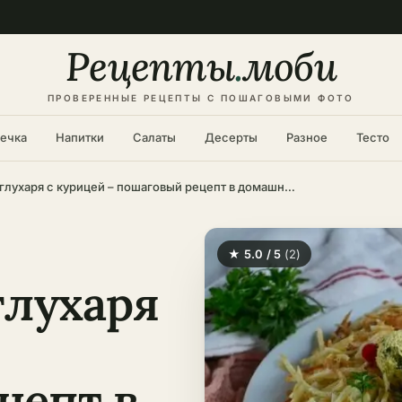
Рецепты
.
моби
ПРОВЕРЕННЫЕ РЕЦЕПТЫ С ПОШАГОВЫМИ ФОТО
ечка
Напитки
Салаты
Десерты
Разное
Тесто
Салат Гнездо глухаря с курицей – пошаговый рецепт в домашних условиях
★ 5.0 / 5
(2)
глухаря
цепт в