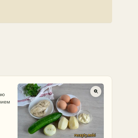
аю
нием