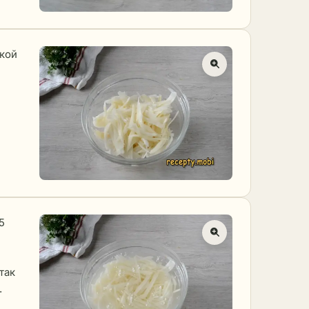
кой
5
так
.