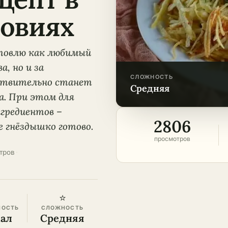
овиях
отовлю как любимый
, но и за
СЛОЖНОСТЬ
йствительно станет
средняя
а. При этом для
нгредиентов –
2806
е гнёздышко готово.
просмотров
тров
·
⭐
НОСТЬ
СЛОЖНОСТЬ
кал
Средняя