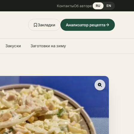
Контакты
Об авторе
RU
EN
Закладки
Анализатор рецепта
Закуски
Заготовки на зиму