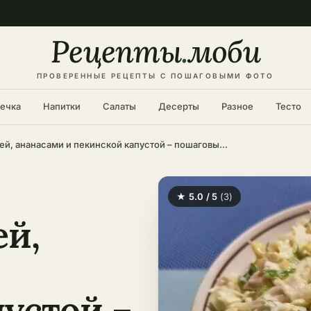
Рецепты
.
моби
ПРОВЕРЕННЫЕ РЕЦЕПТЫ С ПОШАГОВЫМИ ФОТО
ечка
Напитки
Салаты
Десерты
Разное
Тесто
Салат с курицей, ананасами и пекинской капустой – пошаговый рецепт
★ 5.0 / 5
(3)
ей,
устой –