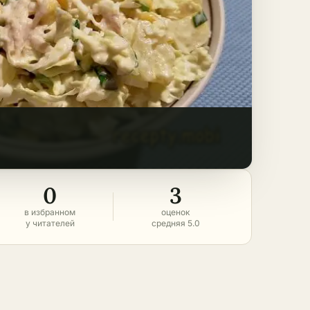
0
3
в избранном
оценок
у читателей
средняя 5.0