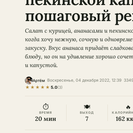
пошаговый ре
Салат с курицей, ананасами и пекинск
когда хочу нежную, сочную и одновре
закуску. Вкус ананаса придаёт сладк
блюду, но он на удивление хорошо соч
и капустой.
·
Воскресенье, 04 декабря 2022, 12:39
·
334
Артём
★
★
★
★
★
5.0
(3)
⏱
🍽
🔥
ВРЕМЯ
ВЫХОД
КАЛОРИЙ
20 мин
7
162 к