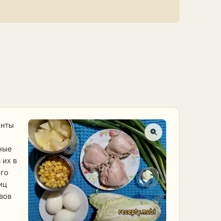
енты
ные
 их в
ого
иц
вов