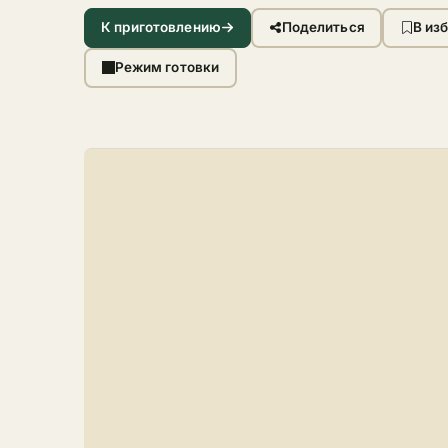
К приготовлению
Поделиться
В из
Режим готовки