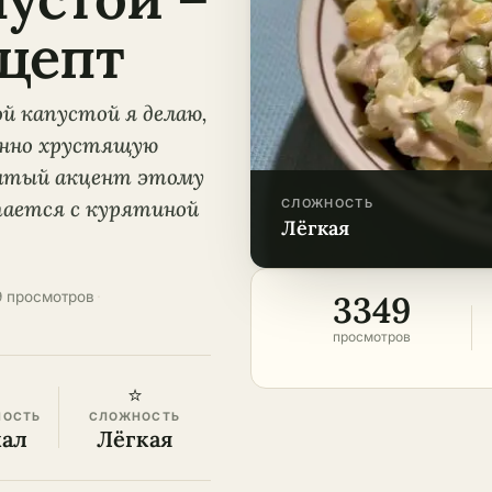
цепт
ой капустой я делаю,
менно хрустящую
оватый акцент этому
етается с курятиной
СЛОЖНОСТЬ
лёгкая
3349
9 просмотров
·
просмотров
⭐
НОСТЬ
СЛОЖНОСТЬ
кал
Лёгкая