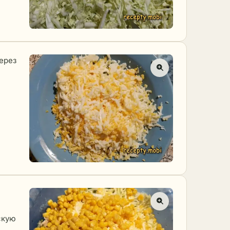
ерез
скую