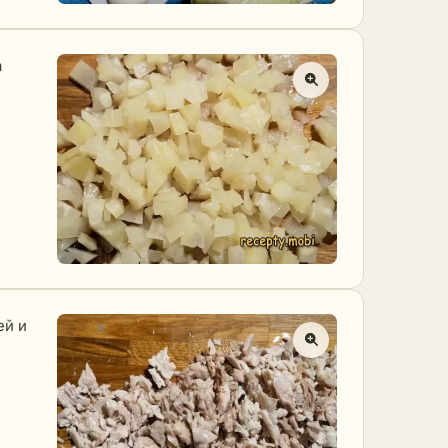
а
ей и