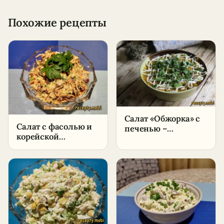
Похожие рецепты
Салат «Обжорка» с
Салат с фасолью и
печенью –
корейской
пошаговый рецепт
морковью –
в домашних
пошаговый рецепт
условиях