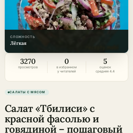
СЛОЖНОСТЬ
лёгкая
3270
0
5
просмотров
в избранном
оценок
у читателей
средняя 4.4
САЛАТЫ С МЯСОМ
Салат «Тбилиси» с
красной фасолью и
говядиной – пошаговый