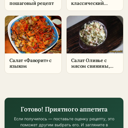
пошаговый рецепт
классический
рецепт –
пошаговый рецепт
с говядиной в
домашних условиях
Салат «Фаворит» с
Салат Оливье с
языком
мясом свинины,
курицы и колбасы –
пошаговый рецепт
в домашних
условиях
Готово! Приятного аппетита
Если получилось — поставьте оценку рецепту, это
поможет другим выбрать его. И загляните в