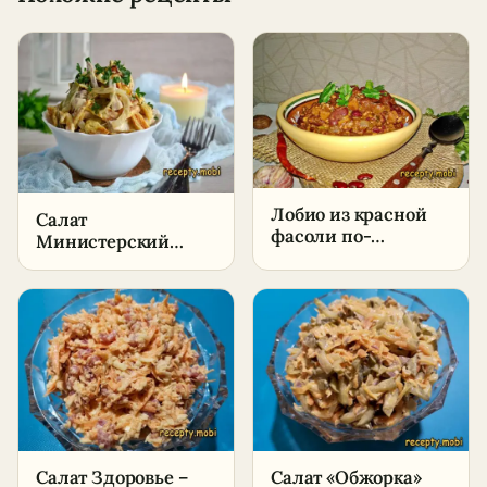
Лобио из красной
Салат
фасоли по-
Министерский
грузински –
классический –
пошаговый рецепт
пошаговый рецепт
в домашних
в домашних
условиях
условиях
Салат Здоровье –
Салат «Обжорка»