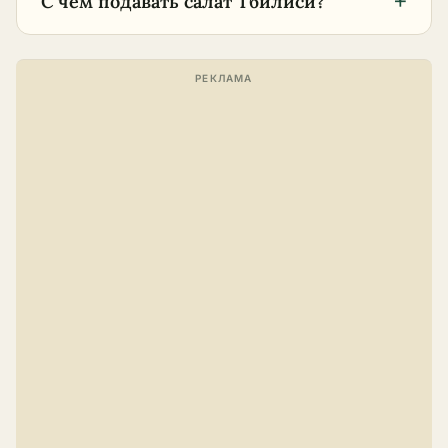
+
С чем подавать салат Тбилиси?