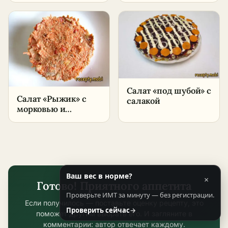
плавленым сыром
палочками
– пошаговый
рецепт в домашних
условиях
Салат «под шубой» с
Салат «Рыжик» с
салакой
морковью и
крабовыми
палочками
Ваш вес в норме?
×
Готово! Приятного аппетита
Проверьте ИМТ за минуту — без регистрации.
Если получилось — поставьте оценку рецепту, это
Проверить сейчас
→
поможет другим выбрать его. И загляните в
комментарии: автор отвечает каждому.