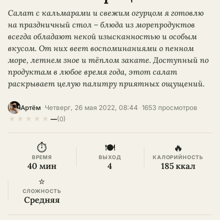
Салат с кальмарами и свежим огурцом я готовлю
на праздничный стол – блюда из морепродуктов
всегда обладают некой изысканностью и особым
вкусом. От них веет воспоминаниями о пенном
море, летнем зное и тёплом закате. Доступный по
продуктам в любое время года, этот салат
раскрывает целую палитру приятных ощущений.
·
Четверг, 26 мая 2022, 08:44
·
1653 просмотров
·
Артём
★
★
★
★
★
—
(0)
⏱
🍽
🔥
ВРЕМЯ
ВЫХОД
КАЛОРИЙНОСТЬ
40 мин
4
185 ккал
⭐
СЛОЖНОСТЬ
Средняя