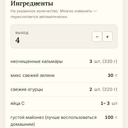
Ингредиенты
На указанное количество. Можно изменить —
пересчитается автоматически.
ВЫХОД
−
+
4
неочищенные кальмары
3
шт. (330 г)
микс свежей зелени
30
г
свежие огурцы
2
шт. (220 г)
яйца С
1– 3
шт
густой майонез (лучше воспользоваться
100
г
домашним)