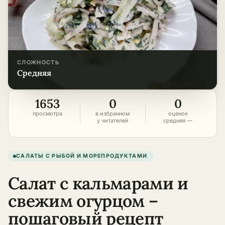
СЛОЖНОСТЬ
средняя
1653
0
0
просмотра
в избранном
оценок
у читателей
средняя —
САЛАТЫ С РЫБОЙ И МОРЕПРОДУКТАМИ
Салат с кальмарами и
свежим огурцом –
пошаговый рецепт