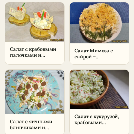
Салат с крабовыми
Салат Мимоза с
палочками и
сайрой –
ананасом в
пошаговый рецепт
корзинках –
в домашних
пошаговый рецепт
условиях
в домашних
условиях
Салат с кукурузой,
Салат с яичными
крабовыми
блинчиками и
палочками и
крабовыми