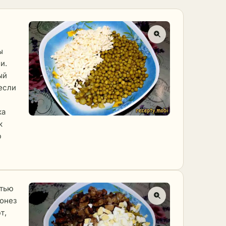
ы
и.
ый
 если
ка
к
ю
стью
йонез
т,