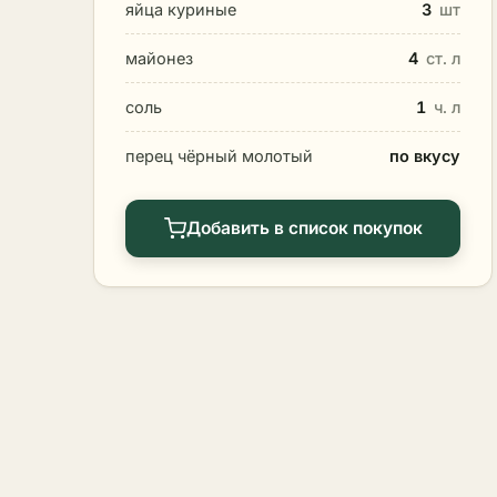
яйца куриные
3
шт
майонез
4
ст. л
соль
1
ч. л
перец чёрный молотый
по вкусу
Добавить в список покупок