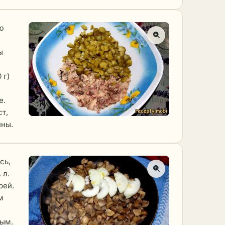
аю
ы
 г)
е.
ст,
ины.
сь,
 л.
рей.
м
ным.