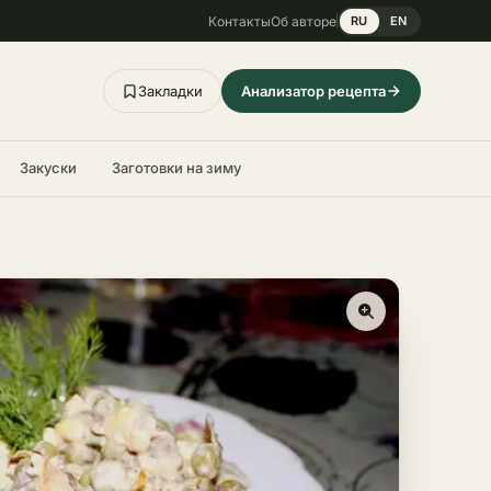
Контакты
Об авторе
RU
EN
Закладки
Анализатор рецепта
Закуски
Заготовки на зиму