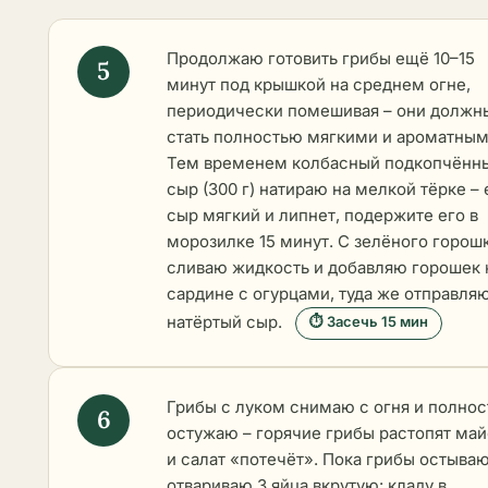
Продолжаю готовить грибы ещё 10–15
минут под крышкой на среднем огне,
периодически помешивая – они должн
стать полностью мягкими и ароматным
Тем временем колбасный подкопчённ
сыр (300 г) натираю на мелкой тёрке –
сыр мягкий и липнет, подержите его в
морозилке 15 минут. С зелёного горош
сливаю жидкость и добавляю горошек 
сардине с огурцами, туда же отправля
натёртый сыр.
⏱ Засечь 15 мин
Грибы с луком снимаю с огня и полно
остужаю – горячие грибы растопят ма
и салат «потечёт». Пока грибы остываю
отвариваю 3 яйца вкрутую: кладу в