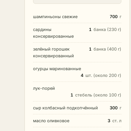
шампиньоны свежие
700
г
сардины
1
банка (230 г)
консервированные
зелёный горошек
1
банка (400 г)
консервированный
огурцы маринованные
4
шт. (около 200 г)
лук-порей
1
стебель (около 100 г)
сыр колбасный подкопчённый
300
г
масло оливковое
3
ст. л