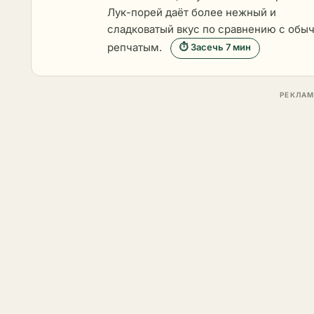
Лук-порей даёт более нежный и
сладковатый вкус по сравнению с обы
репчатым.
⏱ Засечь 7 мин