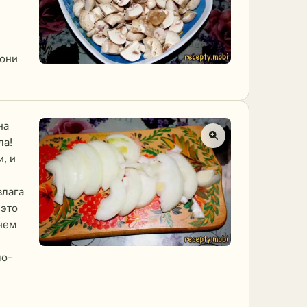
 они
на
ла!
, и
влага
 это
енем
ло-