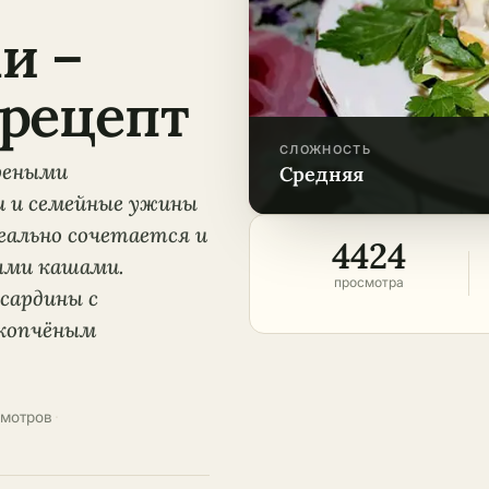
и –
рецепт
СЛОЖНОСТЬ
реными
средняя
и и семейные ужины
деально сочетается и
4424
ными кашами.
просмотра
сардины с
копчёным
смотров
·