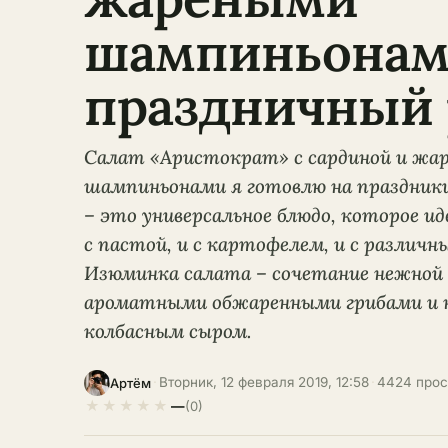
шампиньонам
праздничный 
Салат «Аристократ» с сардиной и жа
шампиньонами я готовлю на праздник
– это универсальное блюдо, которое и
с пастой, и с картофелем, и с различ
Изюминка салата – сочетание нежной 
ароматными обжаренными грибами и 
колбасным сыром.
·
Вторник, 12 февраля 2019, 12:58
·
4424 про
Артём
★
★
★
★
★
—
(0)