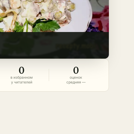
0
0
в избранном
оценок
у читателей
средняя —