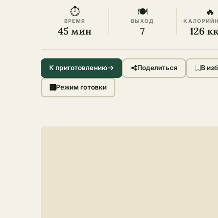
⏱
🍽
🔥
ВРЕМЯ
ВЫХОД
КАЛОРИЙ
45 мин
7
126 к
К приготовлению
Поделиться
В из
Режим готовки