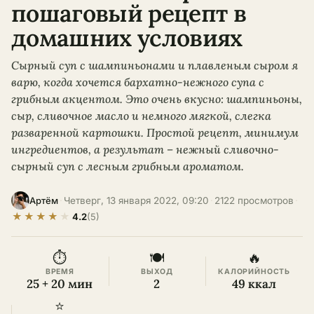
пошаговый рецепт в
домашних условиях
Сырный суп с шампиньонами и плавленым сыром я
варю, когда хочется бархатно-нежного супа с
грибным акцентом. Это очень вкусно: шампиньоны,
сыр, сливочное масло и немного мягкой, слегка
разваренной картошки. Простой рецепт, минимум
ингредиентов, а результат – нежный сливочно-
сырный суп с лесным грибным ароматом.
·
Четверг, 13 января 2022, 09:20
·
2122 просмотров
·
Артём
★
★
★
★
★
4.2
(5)
⏱
🍽
🔥
ВРЕМЯ
ВЫХОД
КАЛОРИЙНОСТЬ
25 + 20 мин
2
49 ккал
⭐