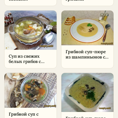
шампиньонов
Грибной суп-пюре
Суп из свежих
из шампиньонов с
белых грибов с
корнеплодами –
картошкой –
пошаговый рецепт
пошаговый рецепт
в домашних
условиях
Грибной суп с