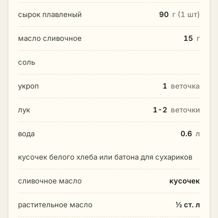
сырок плавленый
90
г (1 шт)
масло сливочное
15
г
соль
укроп
1
веточка
лук
1-2
веточки
вода
0.6
л
кусочек белого хлеба или батона для сухариков
сливочное масло
кусочек
растительное масло
½ ст. л