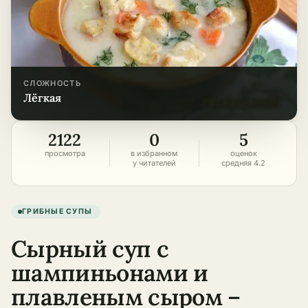
СЛОЖНОСТЬ
лёгкая
2122
0
5
просмотра
в избранном
оценок
у читателей
средняя 4.2
ГРИБНЫЕ СУПЫ
Сырный суп с
шампиньонами и
плавленым сыром –