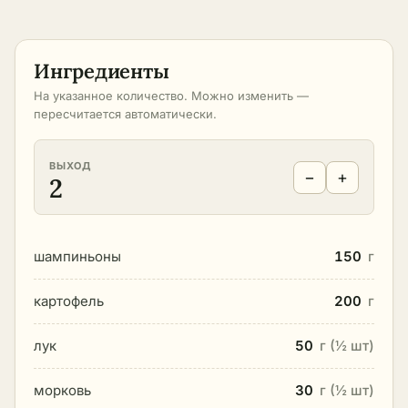
Ингредиенты
На указанное количество. Можно изменить —
пересчитается автоматически.
ВЫХОД
−
+
2
шампиньоны
150
г
картофель
200
г
лук
50
г (½ шт)
морковь
30
г (½ шт)