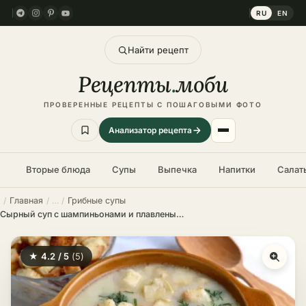
RU
EN
Найти рецепт
Рецепты
.
моби
ПРОВЕРЕННЫЕ РЕЦЕПТЫ С ПОШАГОВЫМИ ФОТО
Анализатор рецепта
Вторые блюда
Супы
Выпечка
Напитки
Салат
Главная
Грибные супы
Сырный суп с шампиньонами и плавленым сыром – пошаговый рецепт в домашних условиях
★ 4.2 / 5
(5)