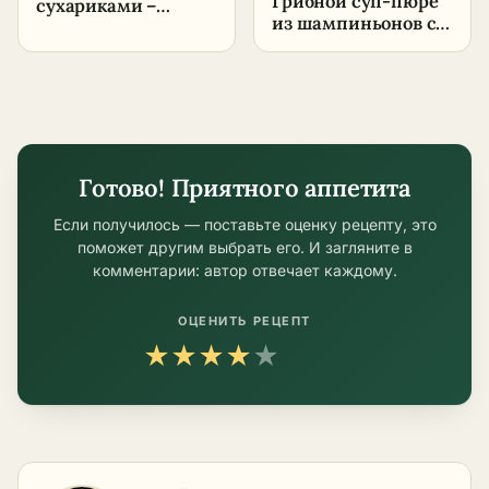
Грибной суп-пюре
сухариками –
из шампиньонов со
пошаговый рецепт
сливками
в домашних
условиях
Готово! Приятного аппетита
Если получилось — поставьте оценку рецепту, это
поможет другим выбрать его. И загляните в
комментарии: автор отвечает каждому.
ОЦЕНИТЬ РЕЦЕПТ
★
★
★
★
★