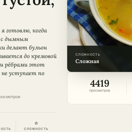
я готовлю, когда
а с дымным
и делают бульон
ивается до кремовой
СЛОЖНОСТЬ
сложная
ми рёбрами этот
 не уступает по
4419
просмотров
росмотров
·
⭐
НОСТЬ
СЛОЖНОСТЬ