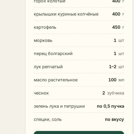
горох колотый
400
г
крылышки куриные копчёные
400
г
картофель
450
г
морковь
1
шт
перец болгарский
1
шт
лук репчатый
1–2
шт
масло растительное
100
мл
чеснок
2
зубчика
зелень лука и петрушки
по 0,5 пучка
специи, соль
по вкусу