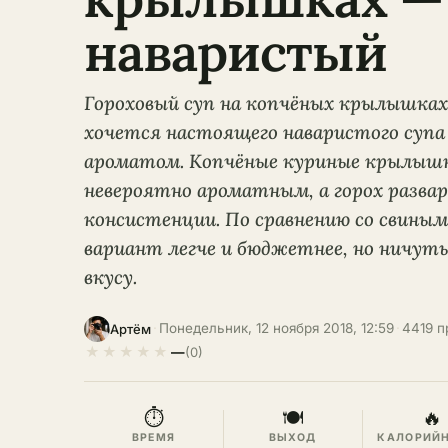
наваристый
Гороховый суп на копчёных крылышках 
хочется настоящего наваристого суп
ароматом. Копчёные куриные крылышк
невероятно ароматным, а горох развар
консистенции. По сравнению со свины
вариант легче и бюджетнее, но ничуть
вкусу.
·
Понедельник, 12 ноября 2018, 12:59
·
4419 п
Артём
★
★
★
★
★
—
(0)
⏱
🍽
🔥
ВРЕМЯ
ВЫХОД
КАЛОРИЙ