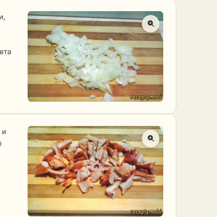
и,
ета
 и
ю