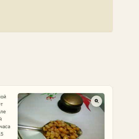
ной
ет
сле
й
лчаса
,5