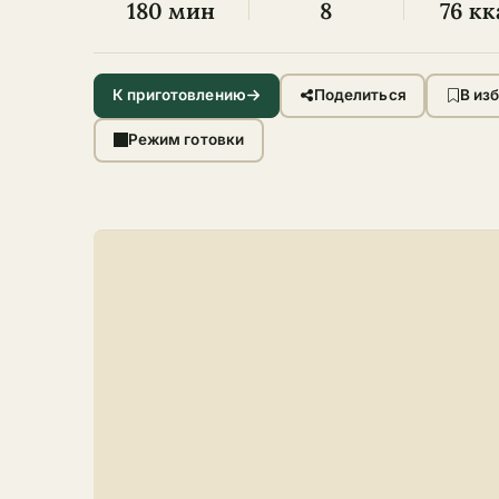
180 мин
8
76 кк
К приготовлению
Поделиться
В из
Режим готовки