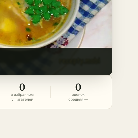
0
0
в избранном
оценок
у читателей
средняя —