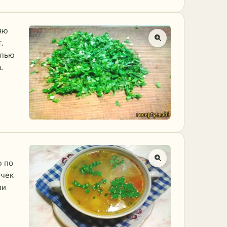
яю
.
олью
.
ю по
очек
ми