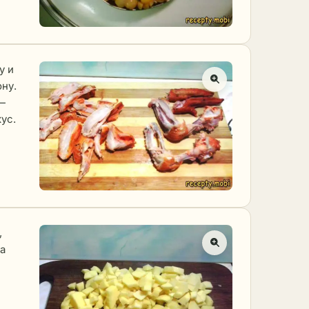
у и
ну.
—
ус.
,
а