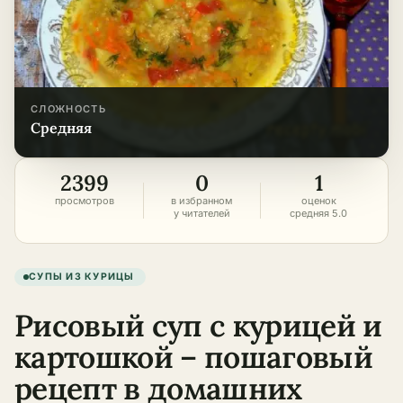
СЛОЖНОСТЬ
средняя
2399
0
1
просмотров
в избранном
оценок
у читателей
средняя 5.0
СУПЫ ИЗ КУРИЦЫ
Рисовый суп с курицей и
картошкой – пошаговый
рецепт в домашних