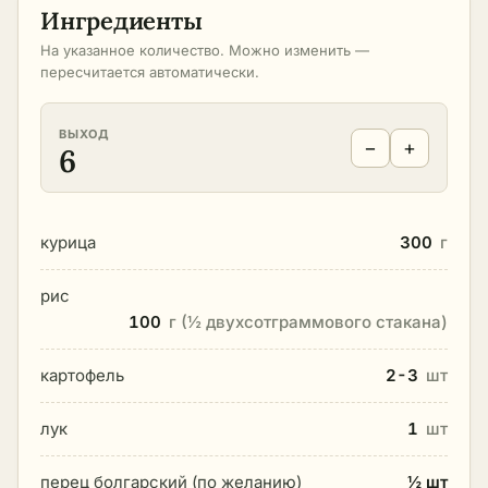
Ингредиенты
На указанное количество. Можно изменить —
пересчитается автоматически.
ВЫХОД
−
+
6
курица
300
г
рис
100
г (½ двухсотграммового стакана)
картофель
2-3
шт
лук
1
шт
перец болгарский (по желанию)
½ шт