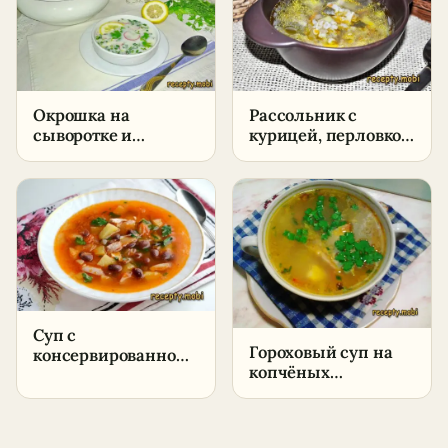
Окрошка на
Рассольник с
сыворотке и
курицей, перловкой
сметане –
и солёными
пошаговый рецепт
огурцами –
в домашних
пошаговый рецепт
условиях
в домашних
условиях
Суп с
Гороховый суп на
консервированной
копчёных
красной фасолью –
крылышках —
пошаговый рецепт
густой, наваристый
в домашних
условиях